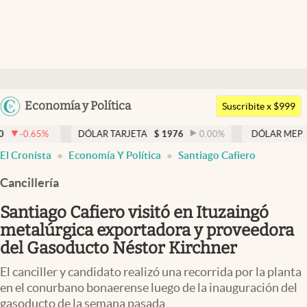
Últimas noticias
Dólar
Argentina
Economía y Política
Members
Suscribite x $999
España
Economía y Política
DÓLAR TARJETA
$
1976
0.00
%
DÓLAR MEP
$
1521,52
México
El Cronista
Economía Y Política
Santiago Cafiero
Finanzas y Mercados
USA
Cancillería
Mercados Online
Colombia
Uruguay
Santiago Cafiero visitó en Ituzaingó
Negocios
metalúrgica exportadora y proveedora
Columnistas
del Gasoducto Néstor Kirchner
Otras secciones
El canciller y candidato realizó una recorrida por la planta
en el conurbano bonaerense luego de la inauguración del
Apertura
gasoducto de la semana pasada