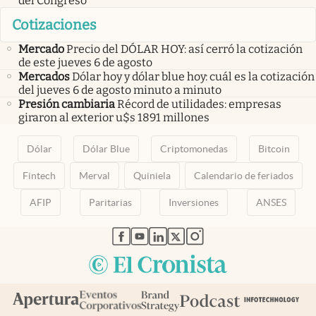
del Congreso
Cotizaciones
Mercado
Precio del DÓLAR HOY: así cerró la cotización
de este jueves 6 de agosto
Mercados
Dólar hoy y dólar blue hoy: cuál es la cotización
del jueves 6 de agosto minuto a minuto
Presión cambiaria
Récord de utilidades: empresas
giraron al exterior u$s 1891 millones
Dólar
Dólar Blue
Criptomonedas
Bitcoin
Fintech
Merval
Quiniela
Calendario de feriados
AFIP
Paritarias
Inversiones
ANSES
abre en nueva pestaña
abre en nueva pestaña
abre en nueva pestaña
abre en nueva pestaña
abre en nueva pestaña