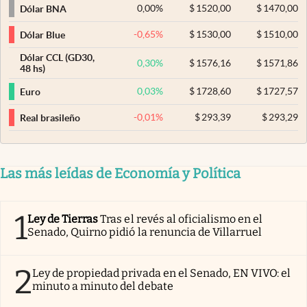
0,00
%
$
1520,00
$
1470,00
Dólar BNA
-0,65
%
$
1530,00
$
1510,00
Dólar Blue
Dólar CCL (GD30,
0,30
%
$
1576,16
$
1571,86
48 hs)
0,03
%
$
1728,60
$
1727,57
Euro
-0,01
%
$
293,39
$
293,29
Real brasileño
Las más leídas de Economía y Política
1
Ley de Tierras
Tras el revés al oficialismo en el
Senado, Quirno pidió la renuncia de Villarruel
2
Ley de propiedad privada en el Senado, EN VIVO: el
minuto a minuto del debate