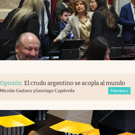
Opinión
.
El crudo argentino se acopla al mundo
Nicolás Gadano
y
Santiago Capdevila
Members