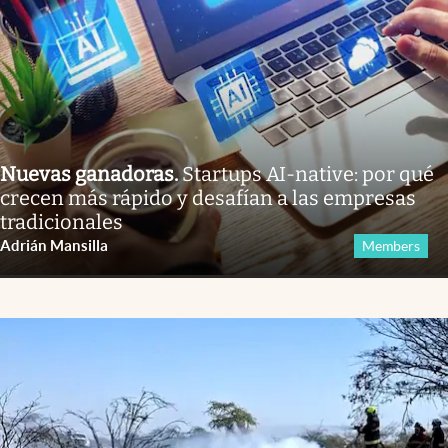
Nuevas ganadoras
.
Startups AI-native: por qué
crecen más rápido y desafían a las empresas
tradicionales
Adrián Mansilla
Members