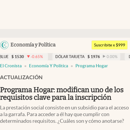
Últimas noticias
Dólar
Argentina
Economía y Política
Members
Suscribite x $999
España
Economía y Política
-0.65
%
DÓLAR TARJETA
$
1976
0.00
%
DÓLAR MEP
México
El Cronista
Economía Y Política
Programa Hogar
Finanzas y Mercados
USA
ACTUALIZACIÓN
Mercados Online
Colombia
Uruguay
Programa Hogar: modifican uno de los
Negocios
requisitos clave para la inscripción
Columnistas
La prestación social consiste en un subsidio para el acceso
Otras secciones
a la garrafa. Para acceder a él hay que cumplir con
determinados requisitos. ¿Cuáles son y cómo anotarse?
Apertura