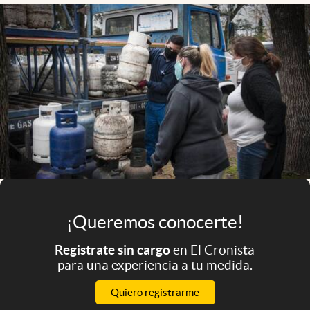
Infotechnology
Clase
Clima
Mundial 2026
Eventos Corporativos
El Cronista Studio
Mediakit
abre en nueva pestaña
Argentina
¡Queremos conocerte!
Registrate sin cargo
en El Cronista
para una experiencia a tu medida.
Quiero registrarme