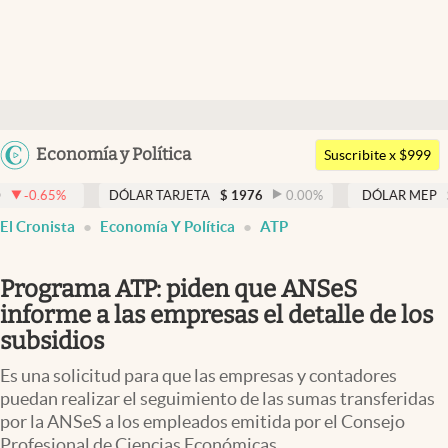
Últimas noticias
Dólar
Argentina
Economía y Política
Members
Suscribite x $999
España
Economía y Política
DÓLAR TARJETA
$
1976
0.00
%
DÓLAR MEP
$
1521,52
México
El Cronista
Economía Y Política
ATP
Finanzas y Mercados
USA
Mercados Online
Colombia
Programa ATP: piden que ANSeS
Uruguay
Negocios
informe a las empresas el detalle de los
subsidios
Columnistas
Es una solicitud para que las empresas y contadores
Otras secciones
puedan realizar el seguimiento de las sumas transferidas
por la ANSeS a los empleados emitida por el Consejo
Apertura
Profesional de Ciencias Económicas.