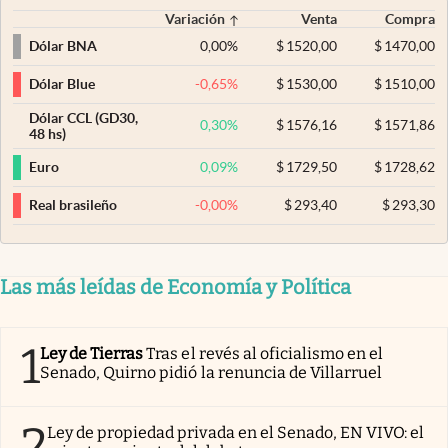
Variación
Venta
Compra
0,00
%
$
1520,00
$
1470,00
Dólar BNA
-0,65
%
$
1530,00
$
1510,00
Dólar Blue
Dólar CCL (GD30,
0,30
%
$
1576,16
$
1571,86
48 hs)
0,09
%
$
1729,50
$
1728,62
Euro
-0,00
%
$
293,40
$
293,30
Real brasileño
Las más leídas de Economía y Política
1
Ley de Tierras
Tras el revés al oficialismo en el
Senado, Quirno pidió la renuncia de Villarruel
2
Ley de propiedad privada en el Senado, EN VIVO: el