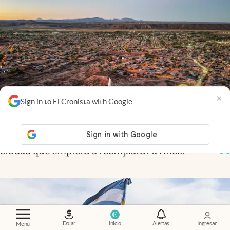
×
Sign in to El Cronista with Google
Economía al día
.
Vaca Muerta cambia de mapa: la
ciudad que empieza a reemplazar a Añelo
Dolar
Inicio
Alertas
Ingresar
Menú