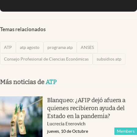
Temas relacionados
ATP
atp agosto
programa atp
ANSES
Consejo Profesional de Ciencias Económicas
subsidios atp
Más noticias de
ATP
Blanqueo: ¿AFIP dejó afuera a
quienes recibieron ayuda del
Estado en la pandemia?
Lucrecia Eterovich
jueves, 10 de Octubre
Members