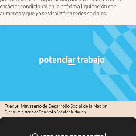
Infotechnology
carácter condicional en la próxima liquidación con
aumento y que ya se viralizó en redes sociales.
Clase
Clima
Mundial 2026
Eventos Corporativos
El Cronista Studio
Mediakit
abre en nueva pestaña
Argentina
Fuente: Ministerio de Desarrollo Social de la Nación
Fuente: Ministerio de Desarrollo Social de la Nación