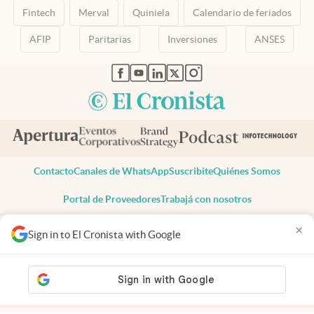
Fintech
Merval
Quiniela
Calendario de feriados
AFIP
Paritarias
Inversiones
ANSES
abre en nueva pestaña
abre en nueva pestaña
abre en nueva pestaña
abre en nueva pestaña
abre en nueva pestaña
Contacto
Canales de WhatsApp
Suscribite
Quiénes Somos
Portal de Proveedores
Trabajá con nosotros
Copyright 2025 cronista.com
×
Sign in to El Cronista with Google
Todos los derechos reservados
Términos y condiciones
Privacidad
Consentimiento
Tel:
+54 11 7078-3270