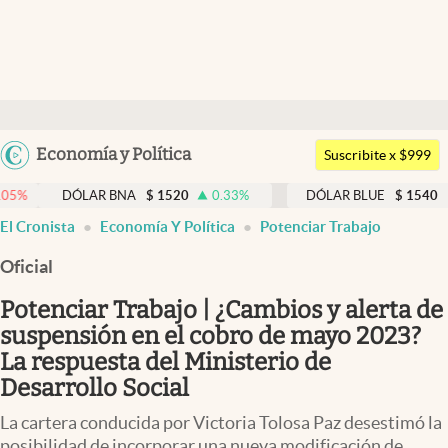
Últimas noticias
Dólar
Argentina
Economía y Política
Members
Suscribite x $999
España
Economía y Política
DÓLAR BNA
$
1520
0.33
%
DÓLAR BLUE
$
1540
-0.32
%
México
El Cronista
Economía Y Política
Potenciar Trabajo
Finanzas y Mercados
USA
Oficial
Mercados Online
Colombia
Uruguay
Potenciar Trabajo | ¿Cambios y alerta de
Negocios
suspensión en el cobro de mayo 2023?
Columnistas
La respuesta del Ministerio de
Desarrollo Social
Otras secciones
La cartera conducida por Victoria Tolosa Paz desestimó la
Apertura
posibilidad de incorporar una nueva modificación de