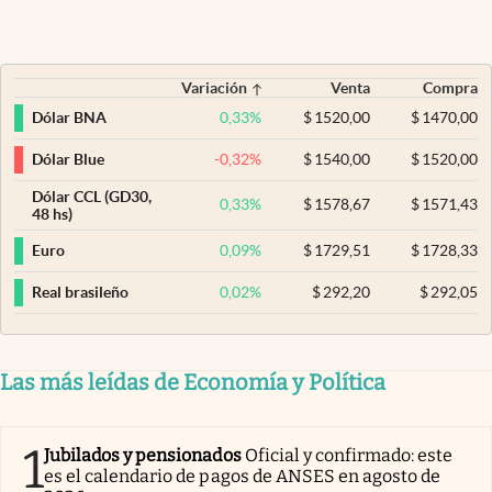
Variación
Venta
Compra
0,33
%
$
1520,00
$
1470,00
Dólar BNA
-0,32
%
$
1540,00
$
1520,00
Dólar Blue
Dólar CCL (GD30,
0,33
%
$
1578,67
$
1571,43
48 hs)
0,09
%
$
1729,51
$
1728,33
Euro
0,02
%
$
292,20
$
292,05
Real brasileño
Las más leídas de Economía y Política
1
Jubilados y pensionados
Oficial y confirmado: este
es el calendario de pagos de ANSES en agosto de