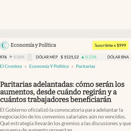
Últimas noticias
Dólar
Argentina
Economía y Política
Members
Suscribite x $999
España
Economía y Política
0
%
DÓLAR MEP
$
1521,52
0.23
%
DÓLAR BNA
$
1520
México
El Cronista
Economía Y Política
Paritarias
Finanzas y Mercados
USA
Mercados Online
Colombia
Paritarias adelantadas: cómo serán los
Uruguay
Negocios
aumentos, desde cuándo regirán y a
cuántos trabajadores beneficiarán
Columnistas
El Gobierno oficializó la convocatoria para adelantar la
Otras secciones
negociación de los convenios salariales aún no vencidos.
Qué estrategia llevarán los gremios a las discusiones y que
Apertura
esquema de aumento proyectan