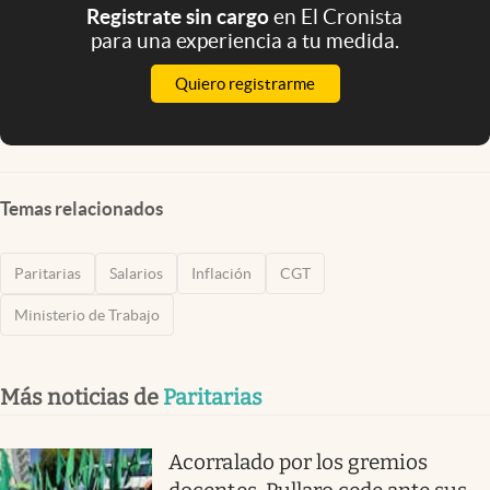
Registrate sin cargo
en El Cronista
para una experiencia a tu medida.
Quiero registrarme
Temas relacionados
Paritarias
Salarios
Inflación
CGT
Ministerio de Trabajo
Más noticias de
Paritarias
Acorralado por los gremios