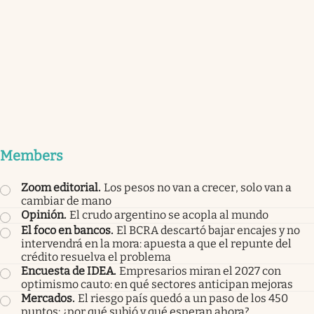
Members
Zoom editorial
.
Los pesos no van a crecer, solo van a
cambiar de mano
Opinión
.
El crudo argentino se acopla al mundo
El foco en bancos
.
El BCRA descartó bajar encajes y no
intervendrá en la mora: apuesta a que el repunte del
crédito resuelva el problema
Encuesta de IDEA
.
Empresarios miran el 2027 con
optimismo cauto: en qué sectores anticipan mejoras
Mercados
.
El riesgo país quedó a un paso de los 450
puntos: ¿por qué subió y qué esperan ahora?