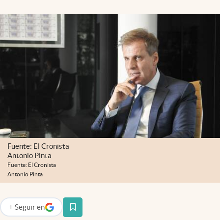
Infotechnology
Clase
Clima
Mundial 2026
Eventos Corporativos
El Cronista Studio
Mediakit
abre en nueva pestaña
Argentina
Fuente: El Cronista
Antonio Pinta
Fuente: El Cronista
Antonio Pinta
+
Seguir
en
abre en nueva pestaña