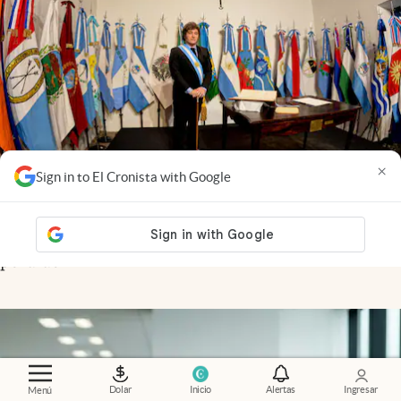
×
Sign in to El Cronista with Google
Economía al día
.
Las provincias recibieron más
fondos en julio, pero todavía no recuperan lo
perdido
Dolar
Inicio
Alertas
Ingresar
Menú