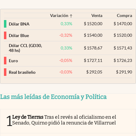
Variación
Venta
Compra
0,33
%
$
1520,00
$
1470,00
Dólar BNA
-0,32
%
$
1540,00
$
1520,00
Dólar Blue
Dólar CCL (GD30,
0,33
%
$
1578,67
$
1571,43
48 hs)
-0,05
%
$
1727,11
$
1726,23
Euro
-0,03
%
$
292,05
$
291,90
Real brasileño
Las más leídas de Economía y Política
1
Ley de Tierras
Tras el revés al oficialismo en el
Senado, Quirno pidió la renuncia de Villarruel