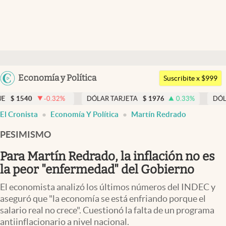
Últimas noticias
Dólar
Argentina
Economía y Política
Members
Suscribite x $999
España
Economía y Política
0.32
%
DÓLAR TARJETA
$
1976
0.33
%
DÓLAR MEP
$
151
México
abre en nueva pestaña
abre en nueva pestaña
El Cronista
Economía Y Política
Martín Redrado
Finanzas y Mercados
USA
PESIMISMO
Mercados Online
Colombia
Uruguay
Para Martín Redrado, la inflación no es
Negocios
la peor "enfermedad" del Gobierno
Columnistas
El economista analizó los últimos números del INDEC y
Otras secciones
aseguró que "la economía se está enfriando porque el
salario real no crece". Cuestionó la falta de un programa
Apertura
antiinflacionario a nivel nacional.