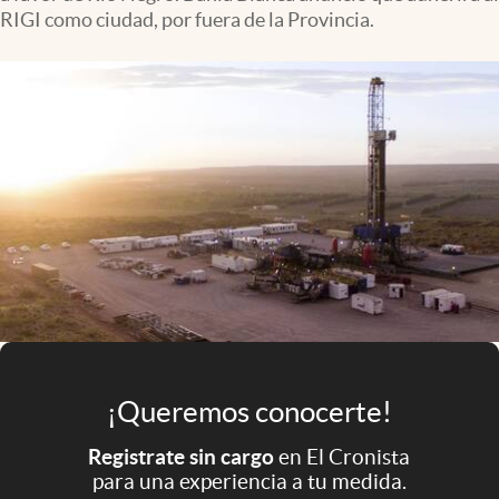
Infotechnology
RIGI como ciudad, por fuera de la Provincia.
Clase
Clima
Mundial 2026
Eventos Corporativos
El Cronista Studio
Mediakit
abre en nueva pestaña
Argentina
¡Queremos conocerte!
Registrate sin cargo
en El Cronista
para una experiencia a tu medida.