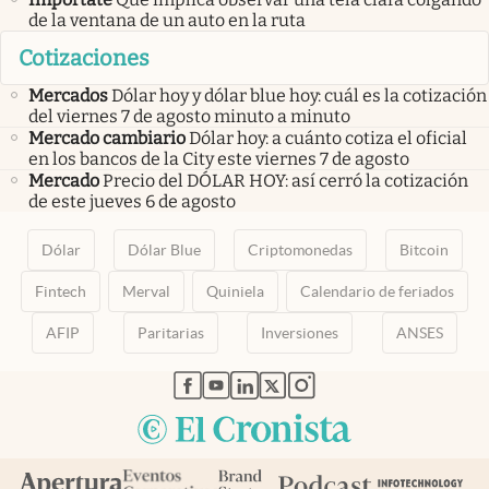
de la ventana de un auto en la ruta
Cotizaciones
Mercados
Dólar hoy y dólar blue hoy: cuál es la cotización
del viernes 7 de agosto minuto a minuto
Mercado cambiario
Dólar hoy: a cuánto cotiza el oficial
en los bancos de la City este viernes 7 de agosto
Mercado
Precio del DÓLAR HOY: así cerró la cotización
de este jueves 6 de agosto
Dólar
Dólar Blue
Criptomonedas
Bitcoin
Fintech
Merval
Quiniela
Calendario de feriados
AFIP
Paritarias
Inversiones
ANSES
abre en nueva pestaña
abre en nueva pestaña
abre en nueva pestaña
abre en nueva pestaña
abre en nueva pestaña