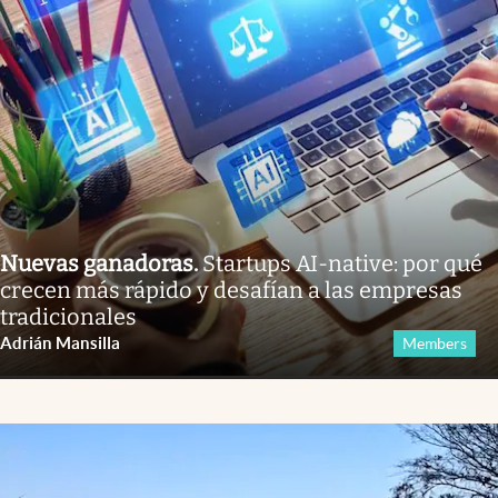
Nuevas ganadoras
.
Startups AI-native: por qué
crecen más rápido y desafían a las empresas
tradicionales
Adrián Mansilla
Members