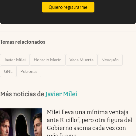
Quiero registrarme
Temas relacionados
Javier Milei
Horacio Marín
Vaca Muerta
Neuquén
GNL
Petronas
Más noticias de
Javier Milei
Milei lleva una mínima ventaja
ante Kicillof, pero otra figura del
Gobierno asoma cada vez con
más fuerza