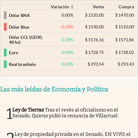
Variación
Venta
Compra
0,00
%
$
1520,00
$
1470,00
Dólar BNA
-0,65
%
$
1530,00
$
1510,00
Dólar Blue
Dólar CCL (GD30,
0,30
%
$
1576,16
$
1571,86
48 hs)
0,04
%
$
1728,75
$
1728,02
Euro
0,04
%
$
293,54
$
293,43
Real brasileño
Las más leídas de Economía y Política
1
Ley de Tierras
Tras el revés al oficialismo en el
Senado, Quirno pidió la renuncia de Villarruel
Ley de propiedad privada en el Senado, EN VIVO: el