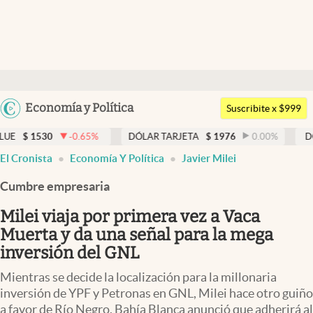
Últimas noticias
Dólar
Argentina
Economía y Política
Members
Suscribite x $999
España
Economía y Política
0.65
%
DÓLAR TARJETA
$
1976
0.00
%
DÓLAR MEP
$
152
México
El Cronista
Economía Y Política
Javier Milei
Finanzas y Mercados
USA
Cumbre empresaria
Mercados Online
Colombia
Uruguay
Milei viaja por primera vez a Vaca
Negocios
Muerta y da una señal para la mega
Columnistas
inversión del GNL
Otras secciones
Mientras se decide la localización para la millonaria
inversión de YPF y Petronas en GNL, Milei hace otro guiño
Apertura
a favor de Río Negro. Bahía Blanca anunció que adherirá al