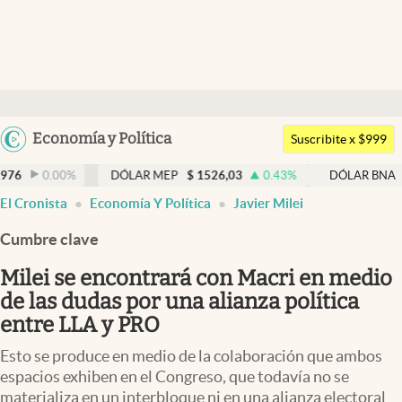
Últimas noticias
Dólar
Argentina
Economía y Política
Members
Suscribite x $999
España
Economía y Política
0
%
DÓLAR MEP
$
1526,03
0.43
%
DÓLAR BNA
$
1520
México
El Cronista
Economía Y Política
Javier Milei
Finanzas y Mercados
USA
Cumbre clave
Mercados Online
Colombia
Uruguay
Milei se encontrará con Macri en medio
Negocios
de las dudas por una alianza política
Columnistas
entre LLA y PRO
Otras secciones
Esto se produce en medio de la colaboración que ambos
espacios exhiben en el Congreso, que todavía no se
Apertura
materializa en un interbloque ni en una alianza electoral