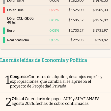
0,00
%
$
1520,00
$
1470,00
Dólar BNA
-0,33
%
$
1525,00
$
1505,00
Dólar Blue
Dólar CCL (GD30,
0,87
%
$
1585,52
$
1576,89
48 hs)
0,08
%
$
1733,27
$
1731,97
Euro
0,05
%
$
295,03
$
294,82
Real brasileño
Las más leídas de Economía y Política
1
Congreso
Contratos de alquiler, desalojos exprés y
expropiaciones: qué cambia si se aprueba el
proyecto de Propiedad Privada
2
Oficial
Calendario de pagos AUH y SUAF ANSES
agosto 2026: fechas de cobro confirmadas