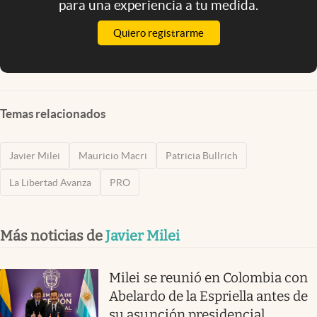
para una experiencia a tu medida.
Quiero registrarme
Temas relacionados
Javier Milei
Mauricio Macri
Patricia Bullrich
La Libertad Avanza
PRO
Más noticias de
Javier Milei
Milei se reunió en Colombia con
Abelardo de la Espriella antes de
su asunción presidencial