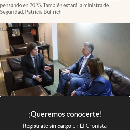
Infotechnology
pensando en 2025. También estará la ministra de
Seguridad, Patricia Bullrich
Clase
Clima
Mundial 2026
Eventos Corporativos
El Cronista Studio
Mediakit
abre en nueva pestaña
Argentina
¡Queremos conocerte!
Registrate sin cargo
en El Cronista