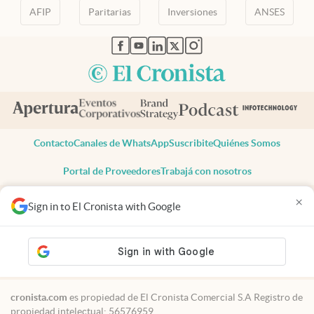
AFIP
Paritarias
Inversiones
ANSES
abre en nueva pestaña
abre en nueva pestaña
abre en nueva pestaña
abre en nueva pestaña
abre en nueva pestaña
Contacto
Canales de WhatsApp
Suscribite
Quiénes Somos
Portal de Proveedores
Trabajá con nosotros
Copyright 2025 cronista.com
×
Sign in to El Cronista with Google
Todos los derechos reservados
Términos y condiciones
Privacidad
Consentimiento
Tel:
+54 11 7078-3270
cronista.com
es propiedad de El Cronista Comercial S.A Registro de
propiedad intelectual: 56576959