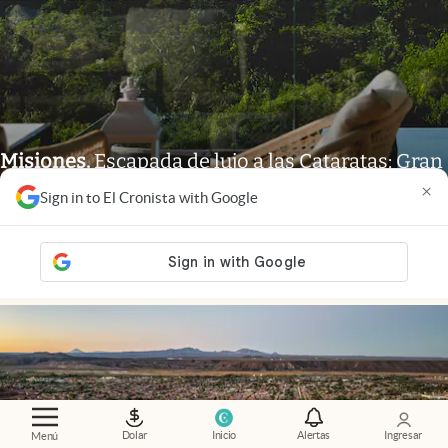
Misiones
.
Escapada de lujo a las Cataratas: Gran
Meliá Iguazú presentó su nueva propuesta
×
Sign in to El Cronista with Google
gastronómica
Luz De Sousa Quintas
Dolar
Inicio
Alertas
Ingresar
Menú