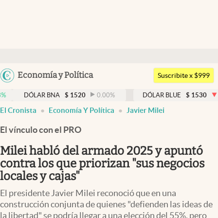
Últimas noticias
Dólar
Argentina
Economía y Política
Members
Suscribite x $999
España
Economía y Política
ÓLAR BNA
$
1520
0.00
%
DÓLAR BLUE
$
1530
-0.65
%
México
abre en nueva pestaña
El Cronista
Economía Y Política
Javier Milei
Finanzas y Mercados
USA
El vínculo con el PRO
Mercados Online
Colombia
Uruguay
Milei habló del armado 2025 y apuntó
Negocios
contra los que priorizan "sus negocios
Columnistas
locales y cajas"
Otras secciones
El presidente Javier Milei reconoció que en una
construcción conjunta de quienes "defienden las ideas de
Apertura
la libertad" se podría llegar a una elección del 55%, pero