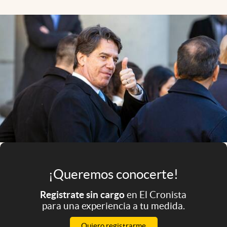
Infotechnology
Clase
Clima
Mundial 2026
Eventos Corporativos
El Cronista Studio
Mediakit
abre en nueva pestaña
Argentina
¡Queremos conocerte!
Registrate sin cargo
en El Cronista
para una experiencia a tu medida.
Quiero registrarme