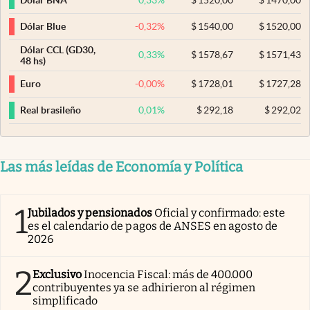
Dólar BNA
-0,32
%
$
1540,00
$
1520,00
Dólar Blue
Dólar CCL (GD30,
0,33
%
$
1578,67
$
1571,43
48 hs)
-0,00
%
$
1728,01
$
1727,28
Euro
0,01
%
$
292,18
$
292,02
Real brasileño
Las más leídas de Economía y Política
1
Jubilados y pensionados
Oficial y confirmado: este
es el calendario de pagos de ANSES en agosto de
2026
2
Exclusivo
Inocencia Fiscal: más de 400.000
contribuyentes ya se adhirieron al régimen
simplificado