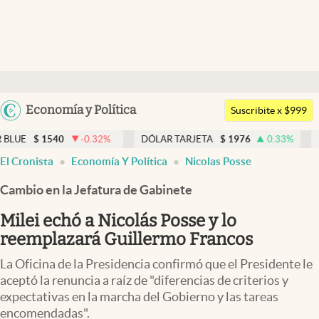
Últimas noticias
Dólar
Argentina
Economía y Política
Members
Suscribite x $999
España
Economía y Política
0
-0.32
%
DÓLAR TARJETA
$
1976
0.33
%
DÓLAR MEP
México
El Cronista
Economía Y Política
Nicolas Posse
Finanzas y Mercados
USA
Cambio en la Jefatura de Gabinete
Mercados Online
Colombia
Uruguay
Milei echó a Nicolás Posse y lo
Negocios
reemplazará Guillermo Francos
Columnistas
La Oficina de la Presidencia confirmó que el Presidente le
Otras secciones
aceptó la renuncia a raíz de "diferencias de criterios y
expectativas en la marcha del Gobierno y las tareas
Apertura
encomendadas".