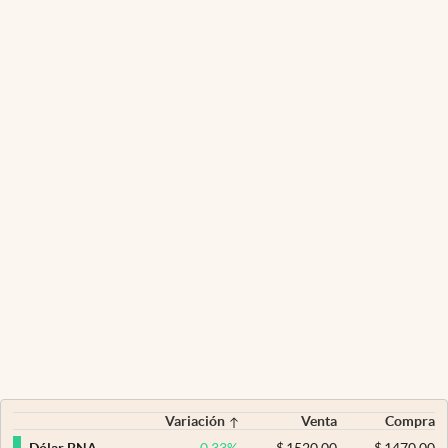
Variación
Venta
Compra
0,33
%
$
1520,00
$
1470,00