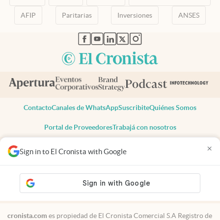
AFIP
Paritarias
Inversiones
ANSES
abre en nueva pestaña
abre en nueva pestaña
abre en nueva pestaña
abre en nueva pestaña
abre en nueva pestaña
Contacto
Canales de WhatsApp
Suscribite
Quiénes Somos
Portal de Proveedores
Trabajá con nosotros
Copyright 2025 cronista.com
×
Sign in to El Cronista with Google
Todos los derechos reservados
Términos y condiciones
Privacidad
Consentimiento
Tel:
+54 11 7078-3270
cronista.com
es propiedad de El Cronista Comercial S.A Registro de