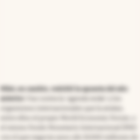
Milei, en cambio, redobló la apuesta del año
anterior
. Fue contra la 'agenda woke' y los
organismos internacionales que la avalan,
entre ellos el propio World Economic Forum, o
el mismo Fondo Monetario Internacional (FMI)
con el que negocia unos u$s 10.000 millones de