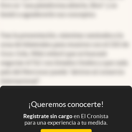
Foro es "una plataforma abierta, libre" y se
limitó a agradecerle sus conceptos.
Tras la presentación, mientras caminaba a la
zona de bilaterales para reunirse con el CEO de
Coca-Cola, Milei reiteró que se buscará
negociar el TLC con Estados Unidos y que cada
país del Mercosur pueda "abrirse al comercio
internacional".
¡Queremos conocerte!
Registrate sin cargo
en El Cronista
para una experiencia a tu medida.