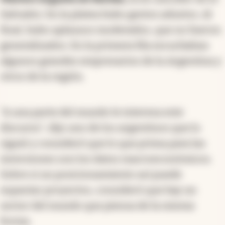
Salvador. En la platea hubo gestos adustos. Al
final, hubo aplausos moderados, que no fueron
generalizados. En la primera fila escuchaban
algunos grandes empresarios de la Argentina y
otros de la región.
"A una parte del mundo le interesa este
discurso", dijo uno de los argentinos que lo
siguió y consideró que lo que prima para las
inversiones son los datos macroeconómicos.
Sobre si un posicionamiento así puede
espantar proyectos, consideró que hay un
sector del mundo que piensa de la misma
forma.