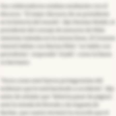
Sus colaboradores estaban exultantes con el
discurso. "El mejor discurso de un presidente
en la historia del mundo", dijo Demian Reidel, el
presidente del consejo de asesores de Milei
mientras tuiteaba en la misma línea.
El Cronista
intentó hablar con Karina Milei: "no hablo con
periodistas", respondió "el jefe", como la llama
su hermano.
"Foros como este fueron protagonistas del
wokismo que le está haciendo a occidente", dijo
antes de señalar que "debería pasar de página",
ante la mirada de Brende y de Argueta de
Barilas, que cuanto terminó la recordó que el