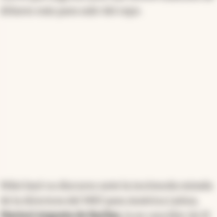
dólares más para salir del cepo.
Milei leyó su discurso ante la incómoda mirada
de la directora del WEF para América Latina,
Marisol Argueta de Barilas,
la ex canciller de El