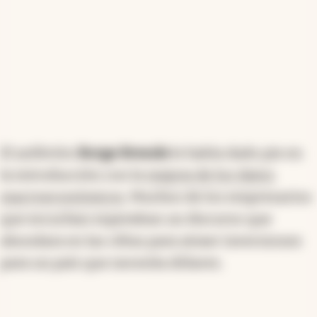
El anfitrión
Borge Brende
le había dado pie en
la introducción con la
mejora de los datos
macroeconómicos
. Muchos de los empresarios
que escuchan esperaban un discurso que
ahondara en las cifras para atraer inversiones
para un país que necesita dólares.