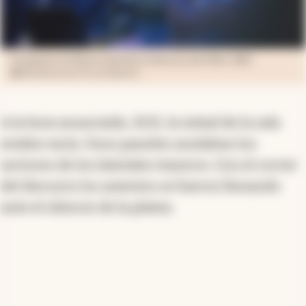
Los gestos en Davos durante el discurso de Milei. WEF
�World Economic Forum/Gabriel L
A la hora anunciada, 10.15, la mitad de la sala
estaba vacía. Unos paneles anulaban los
sectores de los laterales traseros. Con el correr
del discurso los asientos se fueron llenando
ante el silencio de la platea.