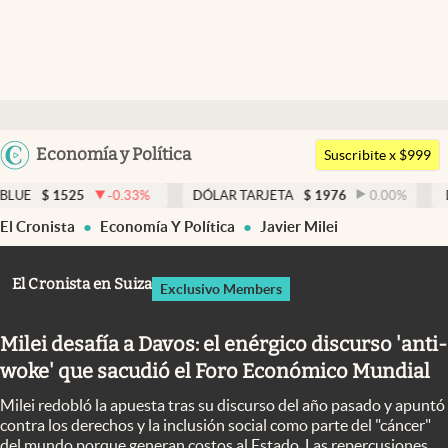
Últimas noticias
Dólar
Argentina
Economía y Política
Members
Suscribite x $999
España
Economía y Política
25
-0.33
%
DÓLAR TARJETA
$
1976
0.00
%
DÓLAR MEP
México
El Cronista
Economía Y Política
Javier Milei
Finanzas y Mercados
USA
Mercados Online
Colombia
El Cronista en Suiza
Exclusivo Members
Uruguay
Negocios
Milei desafía a Davos: el enérgico discurso 'anti-
Columnistas
woke' que sacudió el Foro Económico Mundial
Otras secciones
Milei redobló la apuesta tras su discurso del año pasado y apuntó
Apertura
contra los derechos y la inclusión social como parte del "cáncer"
del mundo porque generan costos al Estado. Las repercusiones