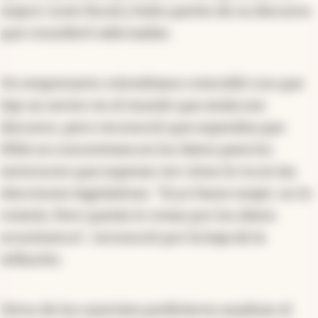
mayor costo fiscal y hubo partes de su discurso
que consideró adecuadas.
Un empresario colombiano coincidió con que
hay un sector en el mundo que avala ese
discurso, pero reconoció que esperaba que
Milei se concentrara en los datos para los
inversores que esperan ver cómo le va en las
elecciones legislativas. "Si yo fuese mujer, no lo
votaría. Pero quizás lo votan por los datos
económicos", reconoció por la baja de la
inflación.
Otros de los oyerntes prefirieron analizar el