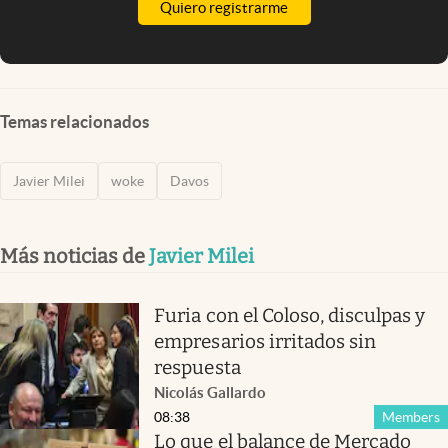
Quiero registrarme
Temas relacionados
Javier Milei
woke
Davos
Más noticias de
Javier Milei
Furia con el Coloso, disculpas y
empresarios irritados sin
respuesta
Nicolás Gallardo
08:38
Members
Lo que el balance de Mercado