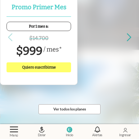
Promo Primer Mes
Por 1 mes a:
"Donde nacen las estrellas"
.
El poder de
conectar: cómo es Nébula, la comunidad que
$
14.700
apuesta por el nuevo liderazgo femenino
$
999
/
mes
*
Quiero suscribirme
Ver todos los planes
Dolar
Inicio
Alertas
Ingresar
Menú