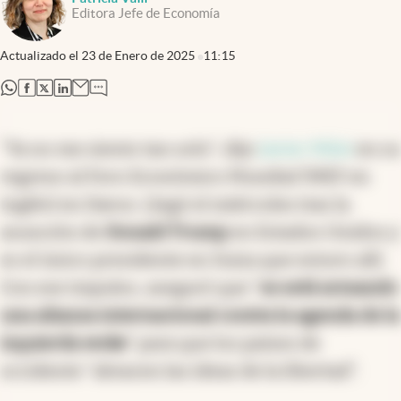
Editora Jefe de Economía
Actualizado el
23 de Enero de 2025
11:15
abre en nueva pestaña
abre en nueva pestaña
abre en nueva pestaña
abre en nueva pestaña
"Ya no me siento tan solo", dijo
Javier Milei
en su
regreso al Foro Económico Mundial (WEF en
inglés) en Davos. Llegó el miércoles tras la
asunción de
Donald Trump
en Estados Unidos y
es el único presidente en Suiza que estuvo allí.
Con ese impulso, aseguró que "
se está armando
una alianza internacional contra la agenda de la
izquierda woke
" para que los países de
occidente "abracen las ideas de la libertad".