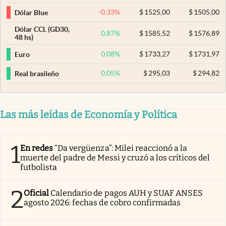
-0,33
%
$
1525,00
$
1505,00
Dólar Blue
Dólar CCL (GD30,
0,87
%
$
1585,52
$
1576,89
48 hs)
0,08
%
$
1733,27
$
1731,97
Euro
0,05
%
$
295,03
$
294,82
Real brasileño
Las más leídas de Economía y Política
1
En redes
“Da vergüenza”: Milei reaccionó a la
muerte del padre de Messi y cruzó a los críticos del
futbolista
2
Oficial
Calendario de pagos AUH y SUAF ANSES
agosto 2026: fechas de cobro confirmadas