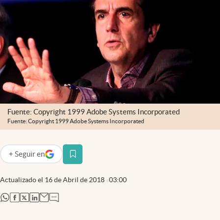
Infotechnology
Clase
Clima
Mundial 2026
Eventos Corporativos
El Cronista Studio
Fuente: Copyright 1999 Adobe Systems Incorporated
Mediakit
Fuente: Copyright 1999 Adobe Systems Incorporated
abre en nueva pestaña
Argentina
+
Seguir
en
abre en nueva pestaña
Actualizado el
16 de Abril de 2018
03:00
abre en nueva pestaña
abre en nueva pestaña
abre en nueva pestaña
abre en nueva pestaña