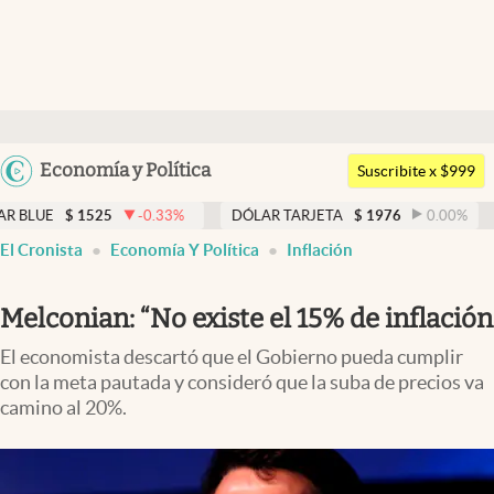
Últimas noticias
Dólar
Argentina
Economía y Política
Members
Suscribite x $999
España
Economía y Política
$
1525
-0.33
%
DÓLAR TARJETA
$
1976
0.00
%
DÓLAR
México
El Cronista
Economía Y Política
Inflación
Finanzas y Mercados
USA
Mercados Online
Colombia
Melconian: “No existe el 15% de inflación
Uruguay
Negocios
El economista descartó que el Gobierno pueda cumplir
con la meta pautada y consideró que la suba de precios va
Columnistas
camino al 20%.
Otras secciones
Apertura