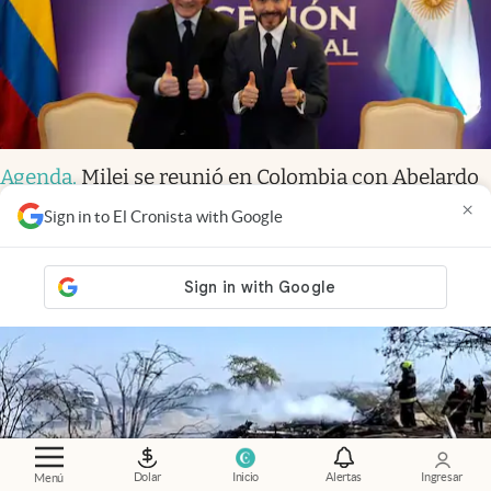
Agenda
.
Milei se reunió en Colombia con Abelardo
de la Espriella antes de su asunción presidencial
×
Sign in to El Cronista with Google
Dolar
Inicio
Alertas
Ingresar
Menú