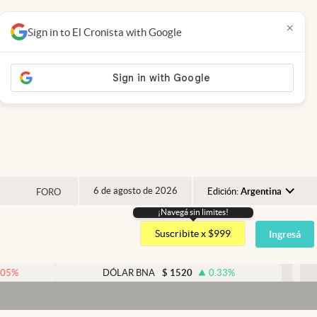
×
Sign in to El Cronista with Google
6 de agosto de 2026
Edición:
Argentina
FORO
¡Navegá sin limites!
Argentina
Suscribite x $999
Ingresá
España
México
DÓLAR BNA
$
1520
0.33
%
DÓLAR
USA
Colombia