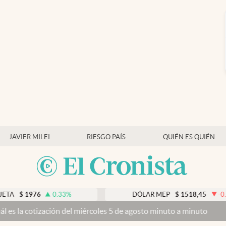
JAVIER MILEI
RIESGO PAÍS
QUIÉN ES QUIÉN
76
0.33
%
DÓLAR MEP
$
1518,45
-0.05
%
ción del miércoles 5 de agosto minuto a minuto