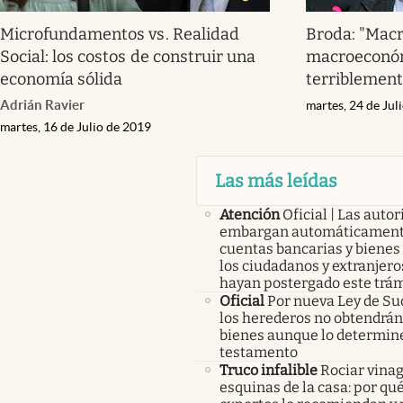
Microfundamentos vs. Realidad
Broda: "Macr
Social: los costos de construir una
macroeconóm
economía sólida
terriblement
Adrián Ravier
martes, 24 de Jul
martes, 16 de Julio de 2019
Las más leídas
Atención
Oficial | Las auto
embargan automáticament
cuentas bancarias y bienes
los ciudadanos y extranjero
hayan postergado este trám
Oficial
Por nueva Ley de Su
los herederos no obtendrán
bienes aunque lo determine
testamento
Truco infalible
Rociar vinag
esquinas de la casa: por qué