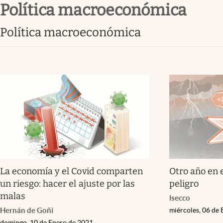
política macroeconómica
Infotechnology
Clase
política macroeconómica
Clima
Mundial 2026
Eventos Corporativos
El Cronista Studio
Mediakit
abre en nueva pestaña
La economía y el Covid comparten
Otro año en 
un riesgo: hacer el ajuste por las
peligro
malas
lsecco
Hernán de Goñi
miércoles, 06 de
domingo, 10 de Enero de 2021