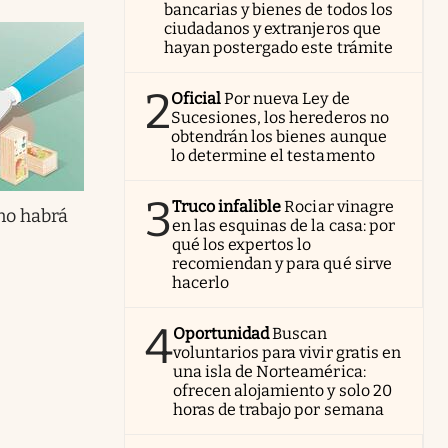
bancarias y bienes de todos los
ciudadanos y extranjeros que
hayan postergado este trámite
2
Oficial
Por nueva Ley de
Sucesiones, los herederos no
obtendrán los bienes aunque
lo determine el testamento
3
Truco infalible
Rociar vinagre
no habrá
en las esquinas de la casa: por
qué los expertos lo
recomiendan y para qué sirve
hacerlo
4
Oportunidad
Buscan
voluntarios para vivir gratis en
una isla de Norteamérica:
ofrecen alojamiento y solo 20
horas de trabajo por semana