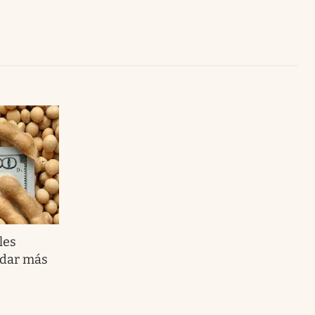
Uruguay
les
uidar más