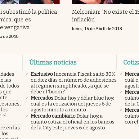
i subestimó la política
Melconian: “No existe el 
ica, que es
inflación
e vengativa"
lunes, 16 de Abril de 2018
io de 2018
Últimas noticias
Cotiz
ridades
Exclusivo
Inocencia Fiscal: saltó 30%
Merca
e las
en diez días el número de adhesiones
cuál e
 de todos
al régimen simplificado, ¿a qué se
agost
s que
debe el ‘boom’?
Merca
ite
Mercados
Dólar hoy y dólar blue hoy:
cuánto
cesiones,
cuál es la cotización del jueves 6 de
de la 
 los
agosto minuto a minuto
Merca
 el
Mercado cambiario
Dólar hoy: a
cuánto
cuánto cotiza el oficial en los bancos
con el
re en las
de la City este jueves 6 de agosto
 los