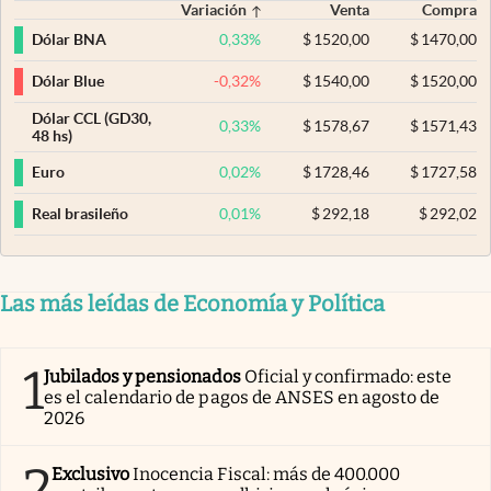
Variación
Venta
Compra
0,33
%
$
1520,00
$
1470,00
Dólar BNA
-0,32
%
$
1540,00
$
1520,00
Dólar Blue
Dólar CCL (GD30,
0,33
%
$
1578,67
$
1571,43
48 hs)
0,02
%
$
1728,46
$
1727,58
Euro
0,01
%
$
292,18
$
292,02
Real brasileño
Las más leídas de Economía y Política
1
Jubilados y pensionados
Oficial y confirmado: este
es el calendario de pagos de ANSES en agosto de
2026
2
Exclusivo
Inocencia Fiscal: más de 400.000