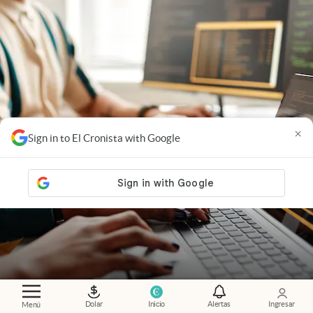
×
Sign in to El Cronista with Google
Globant
.
Cómo cambia el trabajo de los
Dolar
Inicio
Alertas
Ingresar
Menú