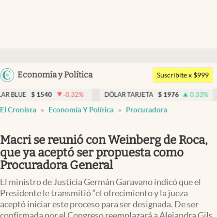
Últimas noticias
Dólar
Argentina
Economía y Política
Members
Suscribite x $999
España
Economía y Política
1540
-0.32
%
DÓLAR TARJETA
$
1976
0.33
%
DÓLAR M
México
El Cronista
Economía Y Política
Procuradora
Finanzas y Mercados
USA
Mercados Online
Colombia
Macri se reunió con Weinberg de Roca,
Uruguay
Negocios
que ya aceptó ser propuesta como
Procuradora General
Columnistas
El ministro de Justicia Germán Garavano indicó que el
Otras secciones
Presidente le transmitió “el ofrecimiento y la jueza
aceptó iniciar este proceso para ser designada. De ser
Apertura
confirmada por el Congreso reemplazará a Alejandra Gils