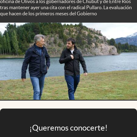
oficina de Olivos a los gobernadores de Chubut y de Entre Ríos
Infotechnology
tras mantener ayer una cita con el radical Pullaro. La evaluación
que hacen de los primeros meses del Gobierno
Clase
Clima
Mundial 2026
Eventos Corporativos
El Cronista Studio
Mediakit
abre en nueva pestaña
Argentina
¡Queremos conocerte!