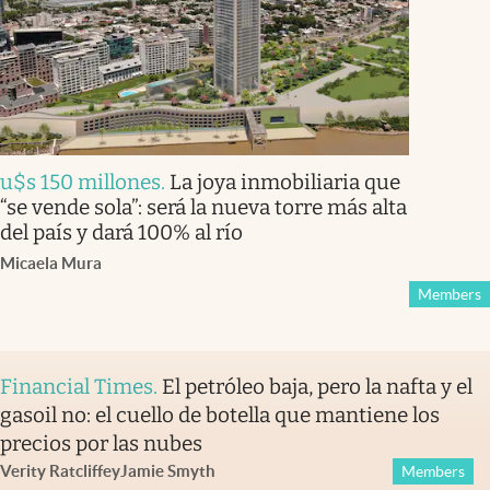
u$s 150 millones
.
La joya inmobiliaria que
“se vende sola”: será la nueva torre más alta
del país y dará 100% al río
Micaela Mura
Members
Financial Times
.
El petróleo baja, pero la nafta y el
gasoil no: el cuello de botella que mantiene los
precios por las nubes
Verity Ratcliffe
y
Jamie Smyth
Members