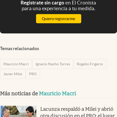
Registrate sin cargo
en El Cronista
para una experiencia a tu medida.
Quiero registrarme
Temas relacionados
Mauricio Macri
Ignacio Nacho Torres
Rogelio Frigerio
Javier Milei
PRO
Más noticias de
Mauricio Macri
Lacunza respaldó a Milei y abrió
otra discusión en el PRO: el lugar