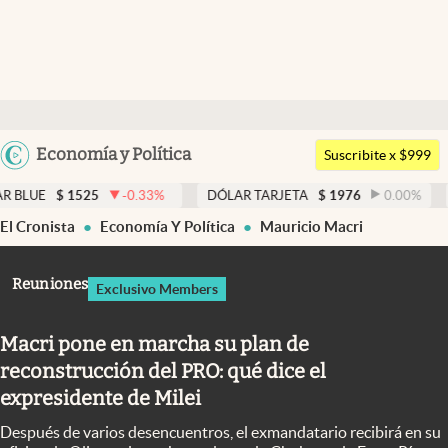
Últimas noticias
Dólar
Argentina
Economía y Política
Members
Suscribite x $999
España
Economía y Política
525
-0.33
%
DÓLAR TARJETA
$
1976
0.00
%
DÓLAR ME
México
El Cronista
Economía Y Política
Mauricio Macri
Finanzas y Mercados
USA
Mercados Online
Colombia
Reuniones
Exclusivo Members
Uruguay
Negocios
Macri pone en marcha su plan de
Columnistas
reconstrucción del PRO: qué dice el
Otras secciones
expresidente de Milei
Apertura
Después de varios desencuentros, el exmandatario recibirá en su