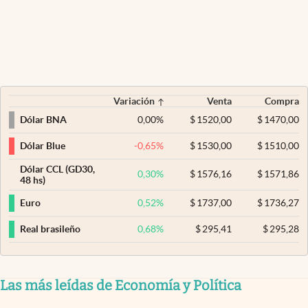
Variación
Venta
Compra
0,00
%
$
1520,00
$
1470,00
Dólar BNA
-0,65
%
$
1530,00
$
1510,00
Dólar Blue
Dólar CCL (GD30,
0,30
%
$
1576,16
$
1571,86
48 hs)
0,52
%
$
1737,00
$
1736,27
Euro
0,68
%
$
295,41
$
295,28
Real brasileño
Las más leídas de Economía y Política