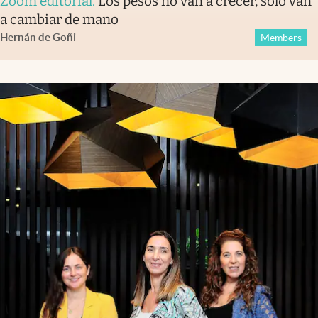
Zoom editorial
.
Los pesos no van a crecer, solo van
a cambiar de mano
Hernán de Goñi
Members