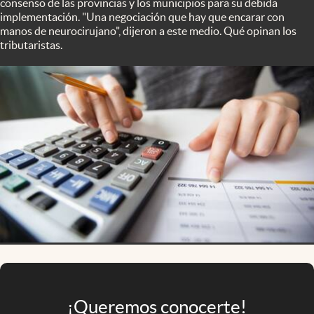
consenso de las provincias y los municipios para su debida
Infotechnology
implementación. "Una negociación que hay que encarar con
manos de neurocirujano", dijeron a este medio. Qué opinan los
Clase
tributaristas.
Clima
Mundial 2026
Eventos Corporativos
El Cronista Studio
Mediakit
abre en nueva pestaña
Argentina
¡Queremos conocerte!