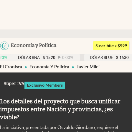
Últimas noticias
Dólar
Argentina
Economía y Política
Members
Suscribite x $999
España
Economía y Política
DÓLAR BNA
$
1520
0.00
%
DÓLAR BLUE
$
1530
-0.65
%
México
El Cronista
Economía Y Política
Javier Milei
Finanzas y Mercados
USA
Mercados Online
Colombia
Súper IVA
Exclusivo Members
Uruguay
Negocios
Los detalles del proyecto que busca unificar
Columnistas
impuestos entre Nación y provincias, ¿es
Otras secciones
viable?
Apertura
La iniciativa, presentada por Osvaldo Giordano, requiere el