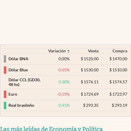
Variación
Venta
Compra
0,00
%
$
1520,00
$
1470,00
Dólar BNA
-0,65
%
$
1530,00
$
1510,00
Dólar Blue
Dólar CCL (GD30,
0,30
%
$
1576,11
$
1574,57
48 hs)
-0,19
%
$
1724,69
$
1723,97
Euro
0,41
%
$
293,35
$
293,19
Real brasileño
Las más leídas de Economía y Política