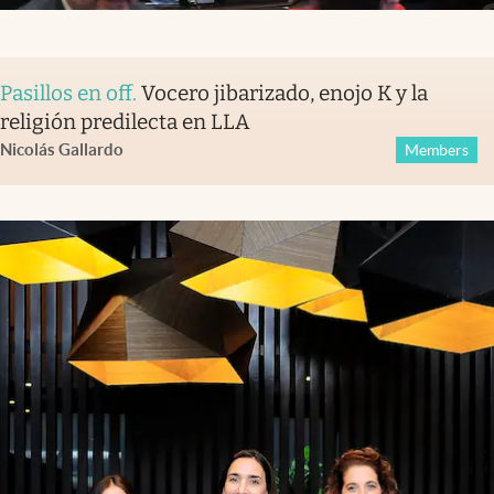
Pasillos en off
.
Vocero jibarizado, enojo K y la
religión predilecta en LLA
Nicolás Gallardo
Members