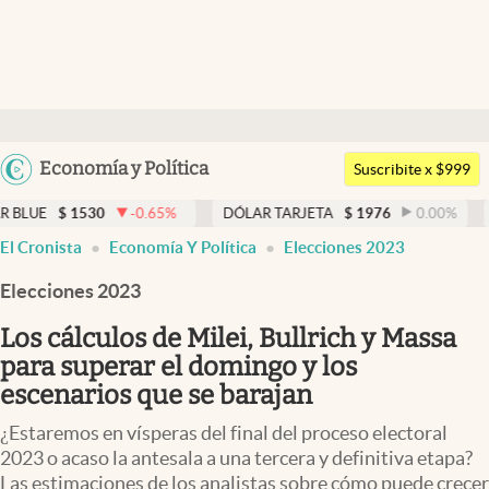
Últimas noticias
Dólar
Argentina
Economía y Política
Members
Suscribite x $999
España
Economía y Política
30
-0.65
%
DÓLAR TARJETA
$
1976
0.00
%
DÓLAR ME
México
El Cronista
Economía Y Política
Elecciones 2023
Finanzas y Mercados
USA
Elecciones 2023
Mercados Online
Colombia
Uruguay
Los cálculos de Milei, Bullrich y Massa
Negocios
para superar el domingo y los
Columnistas
escenarios que se barajan
Otras secciones
¿Estaremos en vísperas del final del proceso electoral
2023 o acaso la antesala a una tercera y definitiva etapa?
Apertura
Las estimaciones de los analistas sobre cómo puede crecer