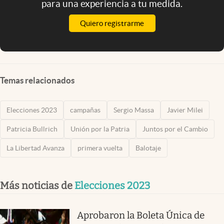
para una experiencia a tu medida.
Quiero registrarme
Temas relacionados
Elecciones 2023
campañas
Sergio Massa
Javier Milei
Patricia Bullrich
Unión por la Patria
Juntos por el Cambio
La Libertad Avanza
primera vuelta
Balotaje
Más noticias de
Elecciones 2023
Aprobaron la Boleta Única de