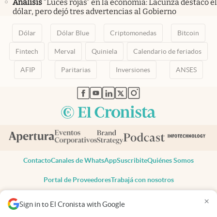
Análisis
“Luces rojas” en la economía: Lacunza destacó el
dólar, pero dejó tres advertencias al Gobierno
Dólar
Dólar Blue
Criptomonedas
Bitcoin
Fintech
Merval
Quiniela
Calendario de feriados
AFIP
Paritarias
Inversiones
ANSES
abre en nueva pestaña
abre en nueva pestaña
abre en nueva pestaña
abre en nueva pestaña
abre en nueva pestaña
Contacto
Canales de WhatsApp
Suscribite
Quiénes Somos
Portal de Proveedores
Trabajá con nosotros
Copyright 2025 cronista.com
×
Sign in to El Cronista with Google
Todos los derechos reservados