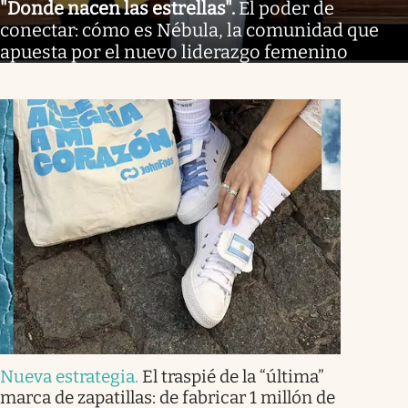
"Donde nacen las estrellas"
.
El poder de
conectar: cómo es Nébula, la comunidad que
apuesta por el nuevo liderazgo femenino
Nueva estrategia
.
El traspié de la “última”
marca de zapatillas: de fabricar 1 millón de