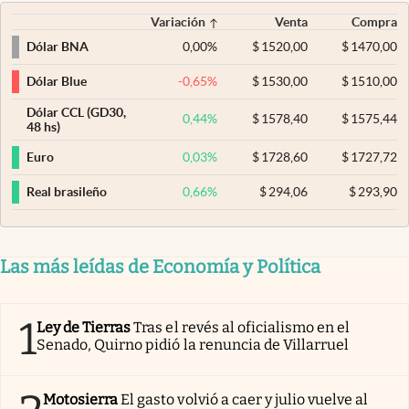
Variación
Venta
Compra
0,00
%
$
1520,00
$
1470,00
Dólar BNA
-0,65
%
$
1530,00
$
1510,00
Dólar Blue
Dólar CCL (GD30,
0,44
%
$
1578,40
$
1575,44
48 hs)
0,03
%
$
1728,60
$
1727,72
Euro
0,66
%
$
294,06
$
293,90
Real brasileño
Las más leídas de Economía y Política
1
Ley de Tierras
Tras el revés al oficialismo en el
Senado, Quirno pidió la renuncia de Villarruel
Motosierra
El gasto volvió a caer y julio vuelve al