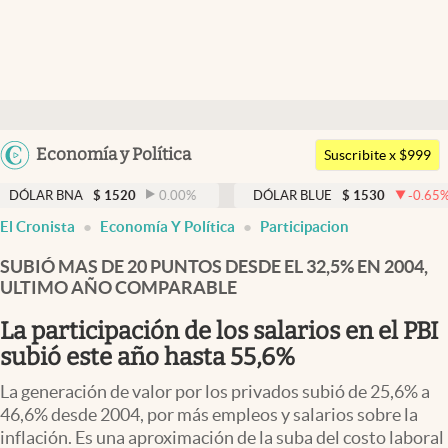
Últimas noticias
Dólar
Argentina
Economía y Política
Members
Suscribite x $999
España
Economía y Política
 BNA
$
1520
0.00
%
DÓLAR BLUE
$
1530
-0.65
%
D
México
El Cronista
Economía Y Política
Participacion
Finanzas y Mercados
USA
SUBIÓ MAS DE 20 PUNTOS DESDE EL 32,5% EN 2004,
Mercados Online
Colombia
ULTIMO AÑO COMPARABLE
Uruguay
Negocios
La participación de los salarios en el PBI
Columnistas
subió este año hasta 55,6%
Otras secciones
La generación de valor por los privados subió de 25,6% a
46,6% desde 2004, por más empleos y salarios sobre la
Apertura
inflación. Es una aproximación de la suba del costo laboral