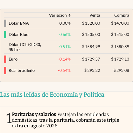
Variación
Venta
Compra
0,00
%
$
1520,00
$
1470,00
Dólar BNA
0,66
%
$
1535,00
$
1515,00
Dólar Blue
Dólar CCL (GD30,
0,51
%
$
1584,99
$
1580,89
48 hs)
-0,14
%
$
1729,57
$
1729,13
Euro
-0,54
%
$
293,22
$
293,08
Real brasileño
Las más leídas de Economía y Política
1
Paritarias y salarios
Festejan las empleadas
domésticas: tras la paritaria, cobrarán este triple
extra en agosto 2026