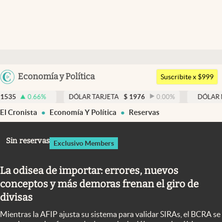
Últimas noticias
Dólar
Argentina
Economía y Política
Members
Suscribite x $999
España
Economía y Política
DÓLAR TARJETA
$
1976
0.00
%
DÓLAR MEP
$
1525
México
El Cronista
Economía Y Política
Reservas
Finanzas y Mercados
USA
Mercados Online
Colombia
Sin reservas
Exclusivo Members
Uruguay
Negocios
La odisea de importar: errores, nuevos
Columnistas
conceptos y más demoras frenan el giro de
Otras secciones
divisas
Apertura
Mientras la AFIP ajusta su sistema para validar SIRAs, el BCRA se