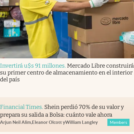
Invertirá u$s 91 millones
.
Mercado Libre construirá
su primer centro de almacenamiento en el interior
del país
Financial Times
.
Shein perdió 70% de su valor y
prepara su salida a Bolsa: cuánto vale ahora
Arjun Neil Alim
,
Eleanor Olcott
y
William Langley
Members