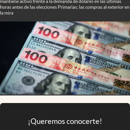
mantiene activo frente a la demanda de dólares en las últimas
Infotechnology
horas antes de las elecciones Primarias; las compras al exterior en
la mira
Clase
Clima
Mundial 2026
Eventos Corporativos
El Cronista Studio
Mediakit
abre en nueva pestaña
Argentina
¡Queremos conocerte!