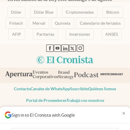
Dólar
Dólar Blue
Criptomonedas
Bitcoin
Fintech
Merval
Quiniela
Calendario de feriados
AFIP
Paritarias
Inversiones
ANSES
abre en nueva pestaña
abre en nueva pestaña
abre en nueva pestaña
abre en nueva pestaña
abre en nueva pestaña
Contacto
Canales de WhatsApp
Suscribite
Quiénes Somos
Portal de Proveedores
Trabajá con nosotros
Copyright 2025 cronista.com
×
Sign in to El Cronista with Google
Todos los derechos reservados
Términos y condiciones
Privacidad