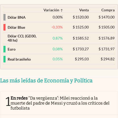
Variación
Venta
Compra
0,00
%
$
1520,00
$
1470,00
Dólar BNA
-0,33
%
$
1525,00
$
1505,00
Dólar Blue
Dólar CCL (GD30,
0,87
%
$
1585,52
$
1576,89
48 hs)
0,08
%
$
1733,27
$
1731,97
Euro
0,05
%
$
295,03
$
294,82
Real brasileño
Las más leídas de Economía y Política
1
En redes
“Da vergüenza”: Milei reaccionó a la
muerte del padre de Messi y cruzó a los críticos del
futbolista