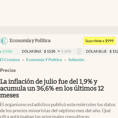
Últimas noticias
Dólar
Argentina
Economía y Política
Members
Suscribite x $999
España
Economía y Política
DÓLAR BNA
$
1520
0.00
%
DÓLAR BLUE
$
1525
-0.3
México
El Cronista
Economía Y Política
Inflación
Finanzas y Mercados
USA
Precios
Mercados Online
Colombia
Uruguay
La inflación de julio fue del 1,9% y
Negocios
acumula un 36,6% en los últimos 12
Columnistas
meses
Otras secciones
El organismo estadístico publicó este miércoles los datos
de los precios minoristas del séptimo mes del año. Qué
Apertura
cifra anticipaban las principales consultoras.