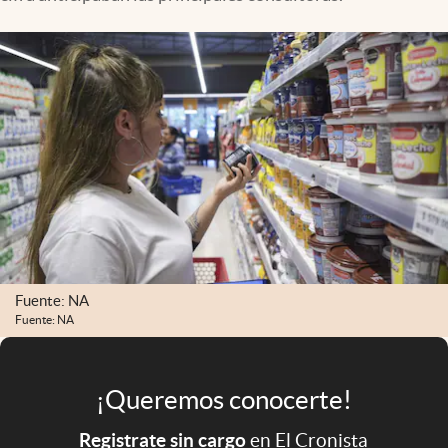
Infotechnology
Clase
Clima
Mundial 2026
Eventos Corporativos
El Cronista Studio
Mediakit
abre en nueva pestaña
Argentina
Fuente: NA
Fuente: NA
¡Queremos conocerte!
Registrate sin cargo
en El Cronista