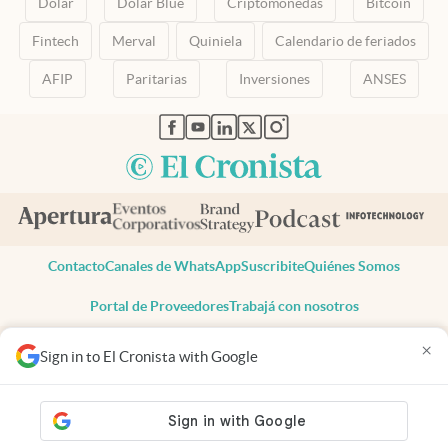
Dólar
Dólar Blue
Criptomonedas
Bitcoin
Fintech
Merval
Quiniela
Calendario de feriados
AFIP
Paritarias
Inversiones
ANSES
abre en nueva pestaña
abre en nueva pestaña
abre en nueva pestaña
abre en nueva pestaña
abre en nueva pestaña
Contacto
Canales de WhatsApp
Suscribite
Quiénes Somos
Portal de Proveedores
Trabajá con nosotros
Copyright 2025 cronista.com
×
Sign in to El Cronista with Google
Todos los derechos reservados
Términos y condiciones
Privacidad
Consentimiento
Tel:
+54 11 7078-3270