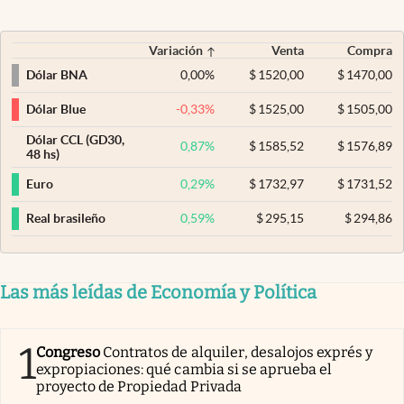
Variación
Venta
Compra
0,00
%
$
1520,00
$
1470,00
Dólar BNA
-0,33
%
$
1525,00
$
1505,00
Dólar Blue
Dólar CCL (GD30,
0,87
%
$
1585,52
$
1576,89
48 hs)
0,29
%
$
1732,97
$
1731,52
Euro
0,59
%
$
295,15
$
294,86
Real brasileño
Las más leídas de Economía y Política
1
Congreso
Contratos de alquiler, desalojos exprés y
expropiaciones: qué cambia si se aprueba el
proyecto de Propiedad Privada