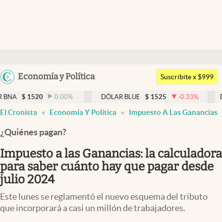
Últimas noticias
Dólar
Argentina
Economía y Política
Members
Suscribite x $999
España
Economía y Política
1520
0.00
%
DÓLAR BLUE
$
1525
-0.33
%
DÓLAR TA
México
El Cronista
Economía Y Política
Impuesto A Las Ganancias
Finanzas y Mercados
USA
¿Quiénes pagan?
Mercados Online
Colombia
Uruguay
Impuesto a las Ganancias: la calculadora
Negocios
para saber cuánto hay que pagar desde
Columnistas
julio 2024
Otras secciones
Este lunes se reglamentó el nuevo esquema del tributo
que incorporará a casi un millón de trabajadores.
Apertura