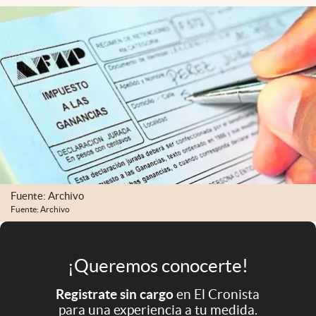
Infotechnology
Clase
Clima
Mundial 2026
Eventos Corporativos
El Cronista Studio
Mediakit
abre en nueva pestaña
Fuente: Archivo
Argentina
Fuente: Archivo
¡Queremos conocerte!
Registrate sin cargo
en El Cronista
para una experiencia a tu medida.