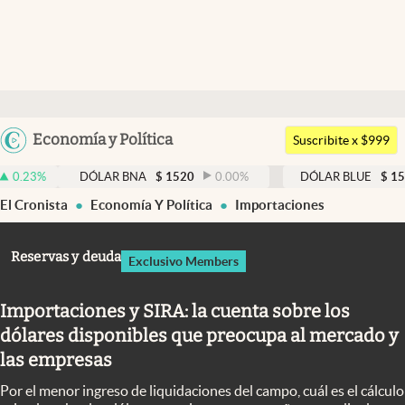
Últimas noticias
Dólar
Argentina
Economía y Política
Members
Suscribite x $999
España
Economía y Política
DÓLAR BNA
$
1520
0.00
%
DÓLAR BLUE
$
1530
-0.6
México
El Cronista
Economía Y Política
Importaciones
Finanzas y Mercados
USA
Mercados Online
Colombia
Reservas y deuda
Exclusivo Members
Uruguay
Negocios
Importaciones y SIRA: la cuenta sobre los
Columnistas
dólares disponibles que preocupa al mercado y
Otras secciones
las empresas
Apertura
Por el menor ingreso de liquidaciones del campo, cuál es el cálculo