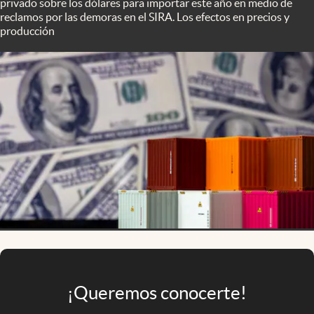
privado sobre los dólares para importar este año en medio de
Infotechnology
reclamos por las demoras en el SIRA. Los efectos en precios y
producción
Clase
Clima
Mundial 2026
Eventos Corporativos
El Cronista Studio
Mediakit
abre en nueva pestaña
Argentina
¡Queremos conocerte!