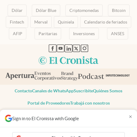
Dólar
Dólar Blue
Criptomonedas
Bitcoin
Fintech
Merval
Quiniela
Calendario de feriados
AFIP
Paritarias
Inversiones
ANSES
abre en nueva pestaña
abre en nueva pestaña
abre en nueva pestaña
abre en nueva pestaña
abre en nueva pestaña
Contacto
Canales de WhatsApp
Suscribite
Quiénes Somos
Portal de Proveedores
Trabajá con nosotros
Copyright 2025 cronista.com
×
Sign in to El Cronista with Google
Todos los derechos reservados
Términos y condiciones
Privacidad