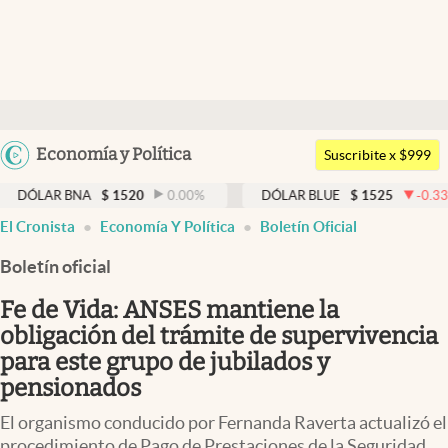
Últimas noticias
Dólar
Argentina
Economía y Política
Members
Suscribite x $999
España
Economía y Política
 BNA
$
1520
0.00
%
DÓLAR BLUE
$
1525
-0.33
%
D
México
El Cronista
Economía Y Política
Boletín Oficial
Finanzas y Mercados
USA
Boletín oficial
Mercados Online
Colombia
Uruguay
Fe de Vida: ANSES mantiene la
Negocios
obligación del trámite de supervivencia
Columnistas
para este grupo de jubilados y
pensionados
Otras secciones
El organismo conducido por Fernanda Raverta actualizó el
Apertura
procedimiento de Pago de Prestaciones de la Seguridad