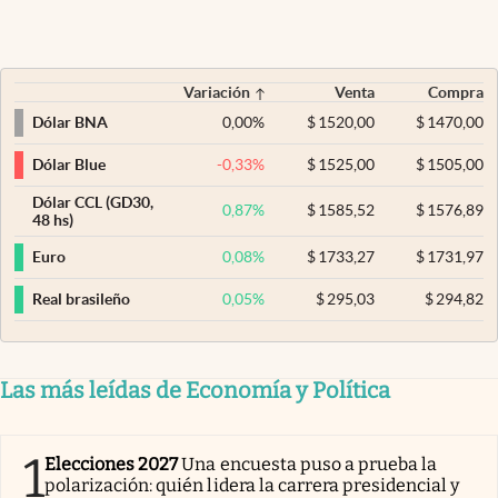
Variación
Venta
Compra
0,00
%
$
1520,00
$
1470,00
Dólar BNA
-0,33
%
$
1525,00
$
1505,00
Dólar Blue
Dólar CCL (GD30,
0,87
%
$
1585,52
$
1576,89
48 hs)
0,08
%
$
1733,27
$
1731,97
Euro
0,05
%
$
295,03
$
294,82
Real brasileño
Las más leídas de Economía y Política
1
Elecciones 2027
Una encuesta puso a prueba la
polarización: quién lidera la carrera presidencial y