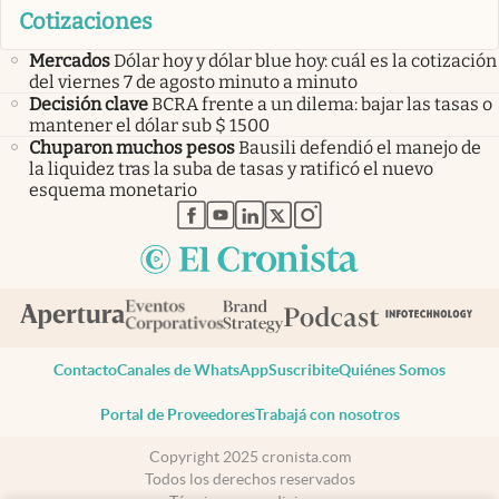
Cotizaciones
Mercados
Dólar hoy y dólar blue hoy: cuál es la cotización
del viernes 7 de agosto minuto a minuto
Decisión clave
BCRA frente a un dilema: bajar las tasas o
mantener el dólar sub $ 1500
Chuparon muchos pesos
Bausili defendió el manejo de
la liquidez tras la suba de tasas y ratificó el nuevo
esquema monetario
abre en nueva pestaña
abre en nueva pestaña
abre en nueva pestaña
abre en nueva pestaña
abre en nueva pestaña
Contacto
Canales de WhatsApp
Suscribite
Quiénes Somos
Portal de Proveedores
Trabajá con nosotros
Copyright 2025 cronista.com
Todos los derechos reservados