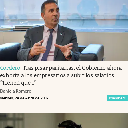
Infotechnology
Clase
Clima
Mundial 2026
Eventos Corporativos
El Cronista Studio
Cordero
.
Tras pisar paritarias, el Gobierno ahora
Mediakit
exhorta a los empresarios a subir los salarios:
abre en nueva pestaña
“Tienen que...”
Argentina
Daniela Romero
viernes, 24 de Abril de 2026
Members