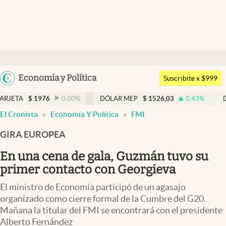
Últimas noticias
Dólar
Argentina
Economía y Política
Members
Suscribite x $999
España
Economía y Política
1976
0.00
%
DÓLAR MEP
$
1526,03
0.43
%
DÓLAR BNA
México
abre en nueva pestaña
El Cronista
Economía Y Política
FMI
Finanzas y Mercados
USA
GIRA EUROPEA
Mercados Online
Colombia
Uruguay
En una cena de gala, Guzmán tuvo su
Negocios
primer contacto con Georgieva
Columnistas
El ministro de Economía participó de un agasajo
Otras secciones
organizado como cierre formal de la Cumbre del G20.
Mañana la titular del FMI se encontrará con el presidente
Apertura
Alberto Fernández