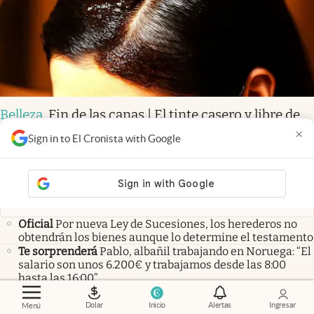
Belleza
.
Fin de las canas | El tinte casero y libre de
químicos que recupera la melanina del cabello:
×
Sign in to El Cronista with Google
aporta brillo y suavidad
Las más leídas
Oficial
Por nueva Ley de Sucesiones, los herederos no
obtendrán los bienes aunque lo determine el testamento
Te sorprenderá
Pablo, albañil trabajando en Noruega: “El
salario son unos 6.200€ y trabajamos desde las 8:00
hasta las 16:00”
Recomendación
Hervir hojas de laurel con ramitas de
canela y clavo de olor | Por qué recomiendan hacerlo y
Dolar
Inicio
Alertas
Ingresar
Menú