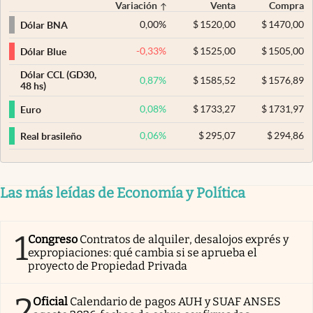
Variación
Venta
Compra
0,00
%
$
1520,00
$
1470,00
Dólar BNA
-0,33
%
$
1525,00
$
1505,00
Dólar Blue
Dólar CCL (GD30,
0,87
%
$
1585,52
$
1576,89
48 hs)
0,08
%
$
1733,27
$
1731,97
Euro
0,06
%
$
295,07
$
294,86
Real brasileño
Las más leídas de Economía y Política
1
Congreso
Contratos de alquiler, desalojos exprés y
expropiaciones: qué cambia si se aprueba el
proyecto de Propiedad Privada
2
Oficial
Calendario de pagos AUH y SUAF ANSES