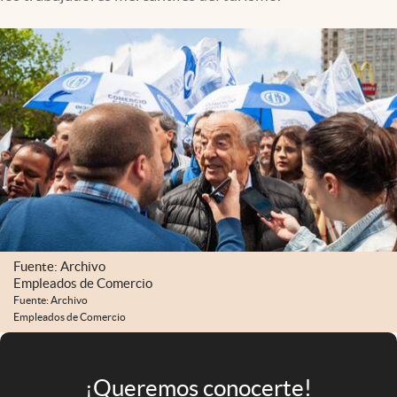
Infotechnology
Clase
Clima
Mundial 2026
Eventos Corporativos
El Cronista Studio
Mediakit
abre en nueva pestaña
Argentina
Fuente: Archivo
Empleados de Comercio
Fuente: Archivo
Empleados de Comercio
¡Queremos conocerte!