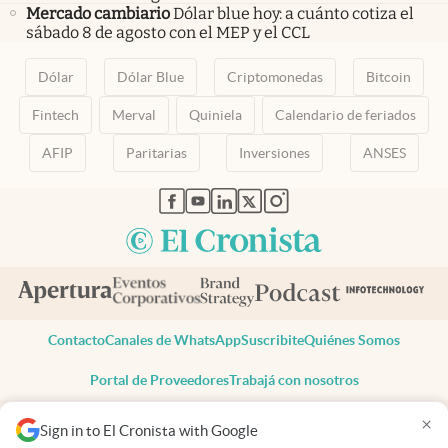
Mercado cambiario
Dólar blue hoy: a cuánto cotiza el
sábado 8 de agosto con el MEP y el CCL
Dólar
Dólar Blue
Criptomonedas
Bitcoin
Fintech
Merval
Quiniela
Calendario de feriados
AFIP
Paritarias
Inversiones
ANSES
abre en nueva pestaña
abre en nueva pestaña
abre en nueva pestaña
abre en nueva pestaña
abre en nueva pestaña
Contacto
Canales de WhatsApp
Suscribite
Quiénes Somos
Portal de Proveedores
Trabajá con nosotros
Copyright 2025 cronista.com
×
Sign in to El Cronista with Google
Todos los derechos reservados