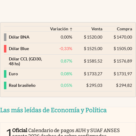
Variación
Venta
Compra
0,00
%
$
1520,00
$
1470,00
Dólar BNA
-0,33
%
$
1525,00
$
1505,00
Dólar Blue
Dólar CCL (GD30,
0,87
%
$
1585,52
$
1576,89
48 hs)
0,08
%
$
1733,27
$
1731,97
Euro
0,05
%
$
295,03
$
294,82
Real brasileño
Las más leídas de Economía y Política
1
Oficial
Calendario de pagos AUH y SUAF ANSES