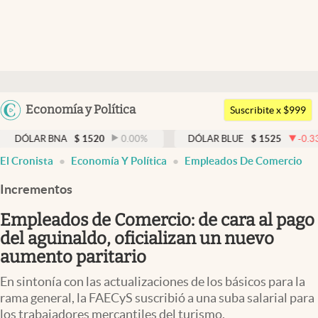
Últimas noticias
Dólar
Argentina
Economía y Política
Members
Suscribite x $999
España
Economía y Política
BNA
$
1520
0.00
%
DÓLAR BLUE
$
1525
-0.33
%
DÓ
México
El Cronista
Economía Y Política
Empleados De Comercio
Finanzas y Mercados
USA
Incrementos
Mercados Online
Colombia
Uruguay
Empleados de Comercio: de cara al pago
Negocios
del aguinaldo, oficializan un nuevo
Columnistas
aumento paritario
Otras secciones
En sintonía con las actualizaciones de los básicos para la
rama general, la FAECyS suscribió a una suba salarial para
Apertura
los trabajadores mercantiles del turismo.