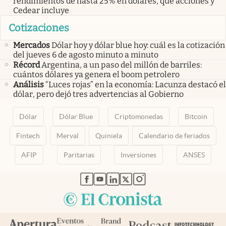
rendimientos de hasta 25% en dólares, qué acciones y
Cedear incluye
Cotizaciones
Mercados
Dólar hoy y dólar blue hoy: cuál es la cotización
del jueves 6 de agosto minuto a minuto
Récord
Argentina, a un paso del millón de barriles:
cuántos dólares ya genera el boom petrolero
Análisis
“Luces rojas” en la economía: Lacunza destacó el
dólar, pero dejó tres advertencias al Gobierno
Dólar
Dólar Blue
Criptomonedas
Bitcoin
Fintech
Merval
Quiniela
Calendario de feriados
AFIP
Paritarias
Inversiones
ANSES
abre en nueva pestaña
abre en nueva pestaña
abre en nueva pestaña
abre en nueva pestaña
abre en nueva pestaña