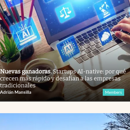
Nuevas ganadoras
.
Startups AI-native: por qué
crecen más rápido y desafían a las empresas
tradicionales
Adrián Mansilla
Members