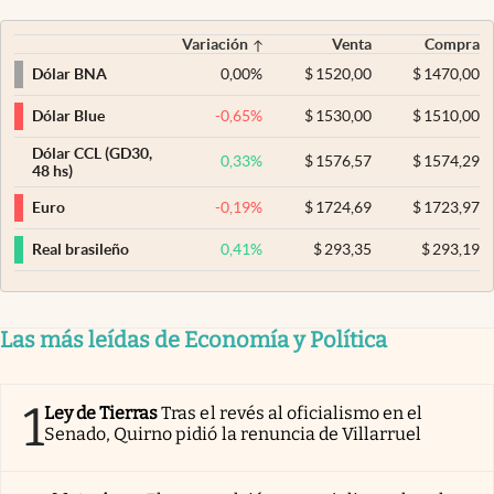
Variación
Venta
Compra
0,00
%
$
1520,00
$
1470,00
Dólar BNA
-0,65
%
$
1530,00
$
1510,00
Dólar Blue
Dólar CCL (GD30,
0,33
%
$
1576,57
$
1574,29
48 hs)
-0,19
%
$
1724,69
$
1723,97
Euro
0,41
%
$
293,35
$
293,19
Real brasileño
Las más leídas de Economía y Política
1
Ley de Tierras
Tras el revés al oficialismo en el
Senado, Quirno pidió la renuncia de Villarruel