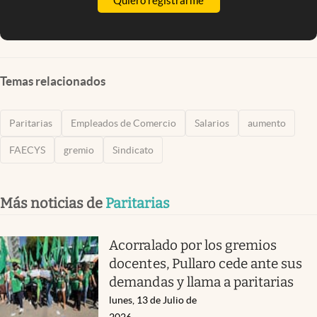
Quiero registrarme
Temas relacionados
Paritarias
Empleados de Comercio
Salarios
aumento
FAECYS
gremio
Sindicato
Más noticias de
Paritarias
Acorralado por los gremios
docentes, Pullaro cede ante sus
demandas y llama a paritarias
lunes, 13 de Julio de
2026