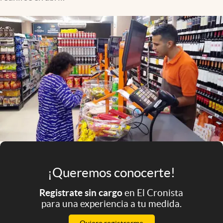
Infotechnology
Clase
Clima
Mundial 2026
Eventos Corporativos
El Cronista Studio
Mediakit
abre en nueva pestaña
Argentina
¡Queremos conocerte!
Registrate sin cargo
en El Cronista
para una experiencia a tu medida.