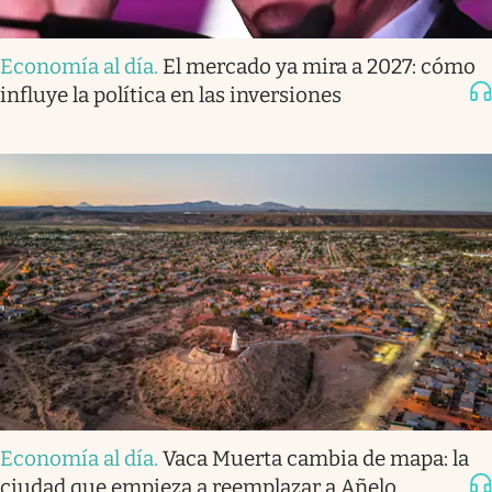
Economía al día
.
El mercado ya mira a 2027: cómo
influye la política en las inversiones
Economía al día
.
Vaca Muerta cambia de mapa: la
ciudad que empieza a reemplazar a Añelo