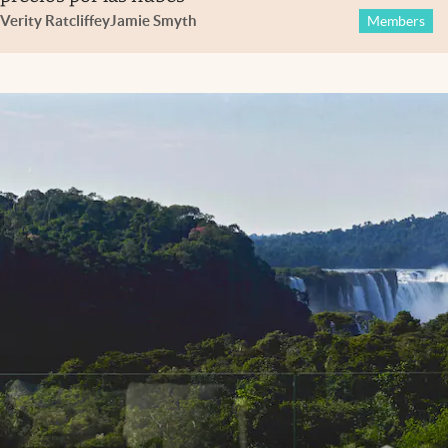
Verity Ratcliffe
y
Jamie Smyth
Members