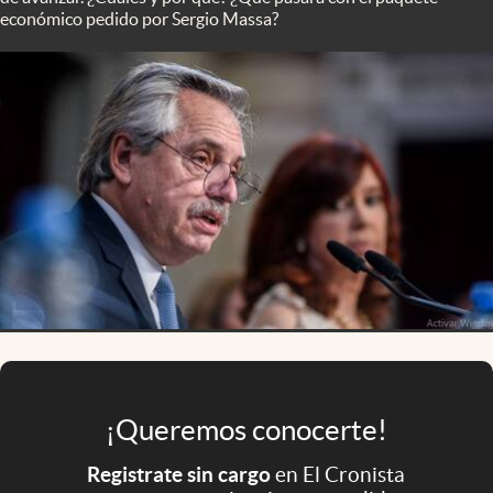
Infotechnology
económico pedido por Sergio Massa?
Clase
Clima
Mundial 2026
Eventos Corporativos
El Cronista Studio
Mediakit
abre en nueva pestaña
Argentina
¡Queremos conocerte!
Registrate sin cargo
en El Cronista