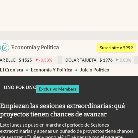
Últimas noticias
Dólar
Argentina
Economía y Política
Members
Suscribite x $999
España
Economía y Política
525
-0.33
%
DÓLAR TARJETA
$
1976
0.00
%
DÓLAR ME
México
El Cronista
Economía Y Política
Juicio Político
Finanzas y Mercados
USA
Mercados Online
Colombia
UNO POR UNO
Exclusivo Members
Uruguay
Negocios
Empiezan las sesiones extraordinarias: qué
Columnistas
proyectos tienen chances de avanzar
Otras secciones
Este lunes se puso en marcha el período de Sesiones
Apertura
extraordinarias y apenas un puñado de proyectos tiene chances
de avanzar. ¿Cuáles y por qué? ¿Qué pasará con el paquete