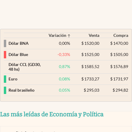
Variación
Venta
Compra
0,00
%
$
1520,00
$
1470,00
Dólar BNA
-0,33
%
$
1525,00
$
1505,00
Dólar Blue
Dólar CCL (GD30,
0,87
%
$
1585,52
$
1576,89
48 hs)
0,08
%
$
1733,27
$
1731,97
Euro
0,05
%
$
295,03
$
294,82
Real brasileño
Las más leídas de Economía y Política