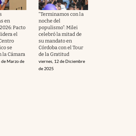
s
“Terminamos con la
as en
noche del
2026: Pacto
populismo”: Milei
lidera el
celebró la mitad de
Centro
su mandato en
co se
Córdoba con el Tour
 la Cámara
de la Gratitud
 de Marzo de
viernes, 12 de Diciembre
de 2025