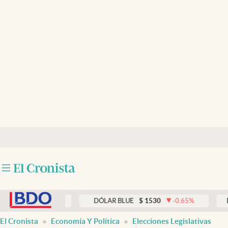
Últimas noticias
Dólar
Members
Economía y Política
Finanzas y Mercados
Mercados Online
Negocios
Columnistas
abre en nueva pestaña
Otras secciones
0.00
%
DÓLAR BLUE
$
1530
-0.65
%
DÓLAR T
Apertura
El Cronista
Economía Y Política
Elecciones Legislativas