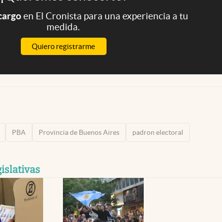
 cargo
en El Cronista para una experiencia a tu
medida.
Quiero registrarme
PBA
Provincia de Buenos Aires
padron electoral
islativas