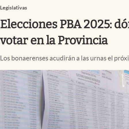
Infotechnology
Legislativas
Clase
Elecciones PBA 2025: dó
Clima
Mundial 2026
votar en la Provincia
Eventos Corporativos
Los bonaerenses acudirán a las urnas el pró
El Cronista Studio
Mediakit
abre en nueva pestaña