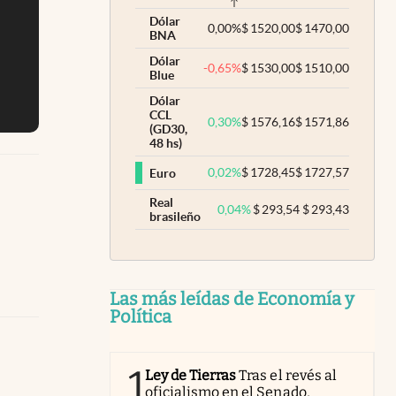
Dólar
0,00
%
$
1520,00
$
1470,00
BNA
Dólar
-0,65
%
$
1530,00
$
1510,00
Blue
Dólar
CCL
0,30
%
$
1576,16
$
1571,86
(GD30,
48 hs)
0,02
%
$
1728,45
$
1727,57
Euro
Real
0,04
%
$
293,54
$
293,43
brasileño
Las más leídas de Economía y
Política
1
Ley de Tierras
Tras el revés al
oficialismo en el Senado,