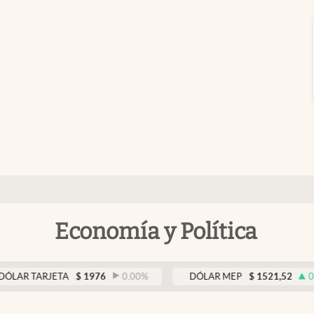
Economía y Política
ARJETA
$
1976
0.00
%
DÓLAR MEP
$
1521,52
0.23
%