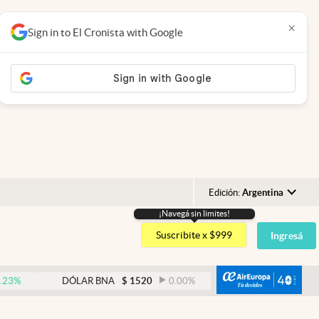
×
Sign in to El Cronista with Google
Edición:
Argentina
¡Navegá sin limites!
Argentina
Suscribite x $999
Ingresá
España
México
abre
DÓLAR BNA
$
1520
0.00
%
DÓLAR BLUE
$
1530
USA
Colombia