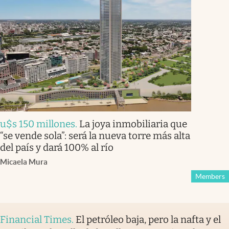
u$s 150 millones
.
La joya inmobiliaria que
“se vende sola”: será la nueva torre más alta
del país y dará 100% al río
Micaela Mura
Members
Financial Times
.
El petróleo baja, pero la nafta y el