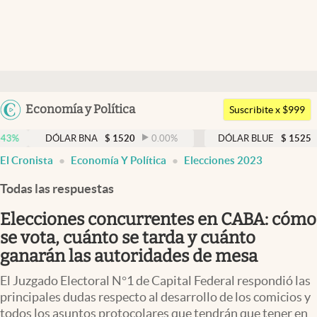
Últimas noticias
Dólar
Argentina
Economía y Política
Members
Suscribite x $999
España
Economía y Política
DÓLAR BNA
$
1520
0.00
%
DÓLAR BLUE
$
1525
-0.33
%
México
El Cronista
Economía Y Política
Elecciones 2023
Finanzas y Mercados
USA
Todas las respuestas
Mercados Online
Colombia
Uruguay
Elecciones concurrentes en CABA: cómo
Negocios
se vota, cuánto se tarda y cuánto
Columnistas
ganarán las autoridades de mesa
Otras secciones
El Juzgado Electoral N°1 de Capital Federal respondió las
principales dudas respecto al desarrollo de los comicios y
Apertura
todos los asuntos protocolares que tendrán que tener en