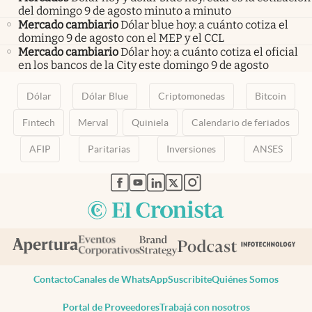
del domingo 9 de agosto minuto a minuto
Mercado cambiario
Dólar blue hoy: a cuánto cotiza el
domingo 9 de agosto con el MEP y el CCL
Mercado cambiario
Dólar hoy: a cuánto cotiza el oficial
en los bancos de la City este domingo 9 de agosto
Dólar
Dólar Blue
Criptomonedas
Bitcoin
Fintech
Merval
Quiniela
Calendario de feriados
AFIP
Paritarias
Inversiones
ANSES
abre en nueva pestaña
abre en nueva pestaña
abre en nueva pestaña
abre en nueva pestaña
abre en nueva pestaña
Contacto
Canales de WhatsApp
Suscribite
Quiénes Somos
Portal de Proveedores
Trabajá con nosotros