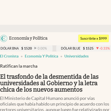
Últimas noticias
Dólar
Argentina
Economía y Política
Members
Suscribite x $999
España
Economía y Política
$
1520
0.00
%
DÓLAR BLUE
$
1525
-0.33
%
DÓLAR
México
El Cronista
Economía Y Política
Universidades
Finanzas y Mercados
USA
Ratifican la marcha
Mercados Online
Colombia
Uruguay
El trasfondo de la desmentida de las
Negocios
universidades al Gobierno y la letra
Columnistas
chica de los nuevos aumentos
Otras secciones
El Ministerio de Capital Humano anunció por vías
oficiales que había habido un principio de acuerdo con los
Apertura
rectores universitarios, aunque luego fue relativizado por