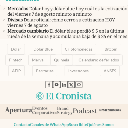
Mercados
Dólar hoy y dólar blue hoy: cuál es la cotización
del viernes 7 de agosto minuto a minuto
Divisas
Dólar oficial: cómo cerró su cotización HOY
viernes 7 de agosto
Mercado cambiario
El dólar blue perdió $ 5 en la última
rueda de la semana y acumula una baja de $ 35 en el mes
Dólar
Dólar Blue
Criptomonedas
Bitcoin
Fintech
Merval
Quiniela
Calendario de feriados
AFIP
Paritarias
Inversiones
ANSES
abre en nueva pestaña
abre en nueva pestaña
abre en nueva pestaña
abre en nueva pestaña
abre en nueva pestaña
Contacto
Canales de WhatsApp
Suscribite
Quiénes Somos