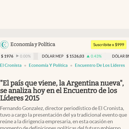
Últimas noticias
Dólar
Argentina
Economía y Política
Members
Suscribite x $999
España
Economía y Política
0.00
%
DÓLAR MEP
$
1526,03
0.43
%
DÓLAR BNA
$
1520
México
El Cronista
Economía Y Política
Encuentro De Los Líderes
Finanzas y Mercados
USA
Mercados Online
Colombia
"El país que viene, la Argentina nueva",
Uruguay
Negocios
se analiza hoy en el Encuentro de los
Líderes 2015
Columnistas
Fernando Gonzalez, director periodístico de El Cronista,
Otras secciones
tuvo a cargo la presentación del ya tradicional evento que
reúne a la dirigencia empresaria, en esta ocasión en
Apertura
momento de definiciones políticas del futuro gobierno.