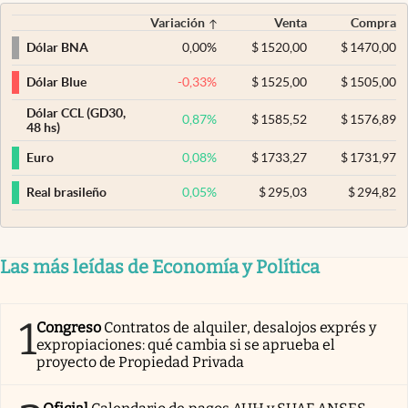
Variación
Venta
Compra
0,00
%
$
1520,00
$
1470,00
Dólar BNA
-0,33
%
$
1525,00
$
1505,00
Dólar Blue
Dólar CCL (GD30,
0,87
%
$
1585,52
$
1576,89
48 hs)
0,08
%
$
1733,27
$
1731,97
Euro
0,05
%
$
295,03
$
294,82
Real brasileño
Las más leídas de Economía y Política
1
Congreso
Contratos de alquiler, desalojos exprés y
expropiaciones: qué cambia si se aprueba el
proyecto de Propiedad Privada