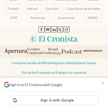
Fintech
Merval
Quiniela
Calendario de feriados
AFIP
Paritarias
Inversiones
ANSES
abre en nueva pestaña
abre en nueva pestaña
abre en nueva pestaña
abre en nueva pestaña
abre en nueva pestaña
Contacto
Canales de WhatsApp
Suscribite
Quiénes Somos
Portal de Proveedores
Trabajá con nosotros
Copyright 2025 cronista.com
×
Sign in to El Cronista with Google
Todos los derechos reservados
Términos y condiciones
Privacidad
Consentimiento
Tel:
+54 11 7078-3270