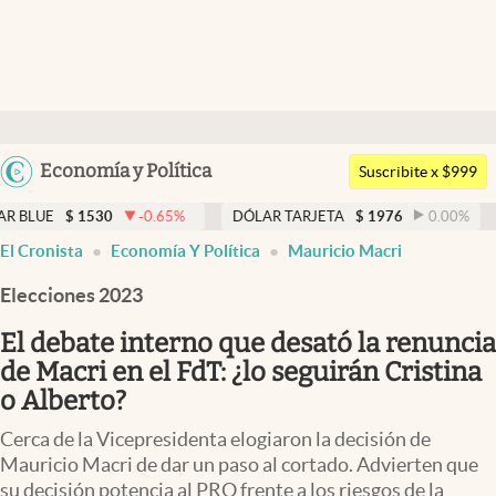
Últimas noticias
Dólar
Argentina
Economía y Política
Members
Suscribite x $999
España
Economía y Política
-0.65
%
DÓLAR TARJETA
$
1976
0.00
%
DÓLAR MEP
México
El Cronista
Economía Y Política
Mauricio Macri
Finanzas y Mercados
USA
Elecciones 2023
Mercados Online
Colombia
Uruguay
El debate interno que desató la renuncia
Negocios
de Macri en el FdT: ¿lo seguirán Cristina
Columnistas
o Alberto?
Otras secciones
Cerca de la Vicepresidenta elogiaron la decisión de
Mauricio Macri de dar un paso al cortado. Advierten que
Apertura
su decisión potencia al PRO frente a los riesgos de la