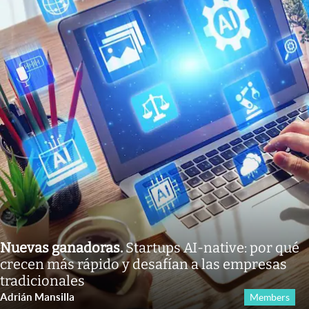
Nuevas ganadoras
.
Startups AI-native: por qué
crecen más rápido y desafían a las empresas
tradicionales
Adrián Mansilla
Members