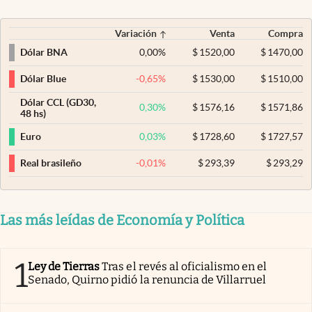
Variación
Venta
Compra
0,00
%
$
1520,00
$
1470,00
Dólar BNA
-0,65
%
$
1530,00
$
1510,00
Dólar Blue
Dólar CCL (GD30,
0,30
%
$
1576,16
$
1571,86
48 hs)
0,03
%
$
1728,60
$
1727,57
Euro
-0,01
%
$
293,39
$
293,29
Real brasileño
Las más leídas de Economía y Política
1
Ley de Tierras
Tras el revés al oficialismo en el
Senado, Quirno pidió la renuncia de Villarruel