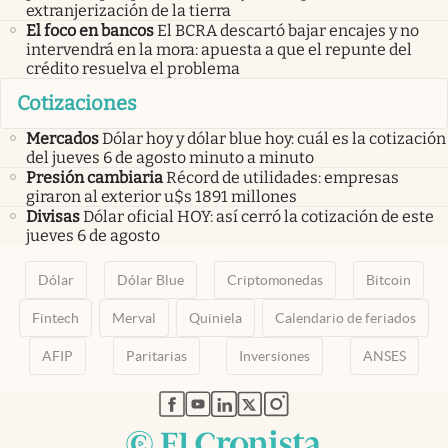
extranjerización de la tierra
El foco en bancos
El BCRA descartó bajar encajes y no
intervendrá en la mora: apuesta a que el repunte del
crédito resuelva el problema
Cotizaciones
Mercados
Dólar hoy y dólar blue hoy: cuál es la cotización
del jueves 6 de agosto minuto a minuto
Presión cambiaria
Récord de utilidades: empresas
giraron al exterior u$s 1891 millones
Divisas
Dólar oficial HOY: así cerró la cotización de este
jueves 6 de agosto
Dólar
Dólar Blue
Criptomonedas
Bitcoin
Fintech
Merval
Quiniela
Calendario de feriados
AFIP
Paritarias
Inversiones
ANSES
abre en nueva pestaña
abre en nueva pestaña
abre en nueva pestaña
abre en nueva pestaña
abre en nueva pestaña