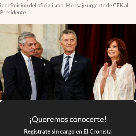
Infotechnology
indefinición del oficialismo. Mensaje urgente de CFK al
Presidente
Clase
Clima
Mundial 2026
Eventos Corporativos
El Cronista Studio
Mediakit
abre en nueva pestaña
Argentina
¡Queremos conocerte!
Registrate sin cargo
en El Cronista