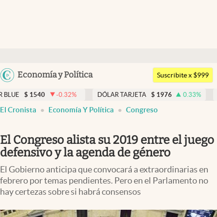
Últimas noticias
Dólar
Argentina
Economía y Política
Members
Suscribite x $999
España
Economía y Política
540
-0.32
%
DÓLAR TARJETA
$
1976
0.33
%
DÓLAR ME
México
El Cronista
Economía Y Política
Congreso
Finanzas y Mercados
USA
Mercados Online
Colombia
El Congreso alista su 2019 entre el juego
Uruguay
Negocios
defensivo y la agenda de género
Columnistas
El Gobierno anticipa que convocará a extraordinarias en
febrero por temas pendientes. Pero en el Parlamento no
Otras secciones
hay certezas sobre si habrá consensos
Apertura