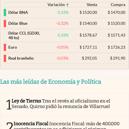
Variación
Venta
Compra
0,33
%
$
1520,00
$
1470,00
Dólar BNA
-0,32
%
$
1540,00
$
1520,00
Dólar Blue
Dólar CCL (GD30,
0,33
%
$
1578,67
$
1571,43
48 hs)
-0,05
%
$
1727,11
$
1726,23
Euro
-0,03
%
$
292,05
$
291,90
Real brasileño
Las más leídas de Economía y Política
1
Ley de Tierras
Tras el revés al oficialismo en el
Senado, Quirno pidió la renuncia de Villarruel
2
Inocencia Fiscal
Inocencia Fiscal: más de 400.000