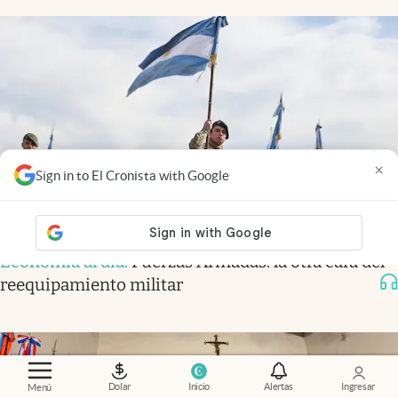
×
Sign in to El Cronista with Google
Economía al día
.
Fuerzas Armadas: la otra cara del
reequipamiento militar
Dolar
Inicio
Alertas
Ingresar
Menú