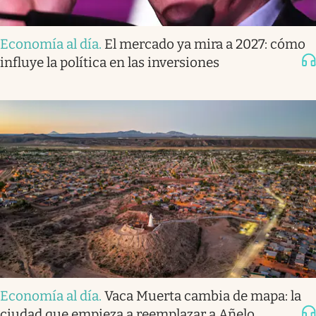
Economía al día
.
El mercado ya mira a 2027: cómo
influye la política en las inversiones
Economía al día
.
Vaca Muerta cambia de mapa: la
ciudad que empieza a reemplazar a Añelo