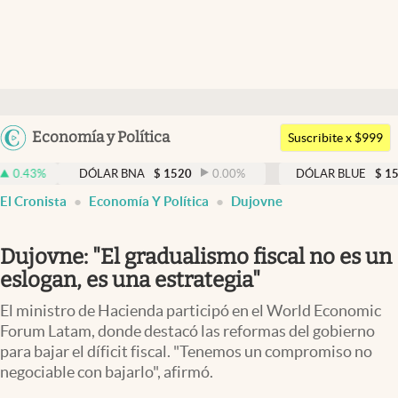
Últimas noticias
Dólar
Argentina
Economía y Política
Members
Suscribite x $999
España
Economía y Política
DÓLAR BNA
$
1520
0.00
%
DÓLAR BLUE
$
1525
-0.3
México
El Cronista
Economía Y Política
Dujovne
Finanzas y Mercados
USA
Mercados Online
Colombia
Dujovne: "El gradualismo fiscal no es un
Uruguay
Negocios
eslogan, es una estrategia"
Columnistas
El ministro de Hacienda participó en el World Economic
Forum Latam, donde destacó las reformas del gobierno
Otras secciones
para bajar el díficit fiscal. "Tenemos un compromiso no
negociable con bajarlo", afirmó.
Apertura