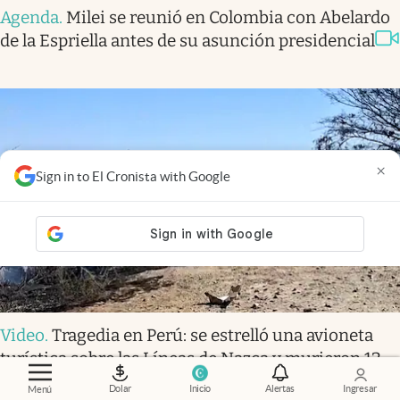
Agenda
.
Milei se reunió en Colombia con Abelardo
de la Espriella antes de su asunción presidencial
×
Sign in to El Cronista with Google
Video
.
Tragedia en Perú: se estrelló una avioneta
turística sobre las Líneas de Nazca y murieron 13
personas
Dolar
Inicio
Alertas
Ingresar
Menú