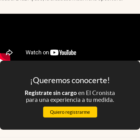
Infotechnology
Clase
Clima
Mundial 2026
Eventos Corporativos
El Cronista Studio
Mediakit
¡Queremos conocerte!
abre en nueva pestaña
Argentina
Registrate sin cargo
en El Cronista
para una experiencia a tu medida.
Quiero registrarme