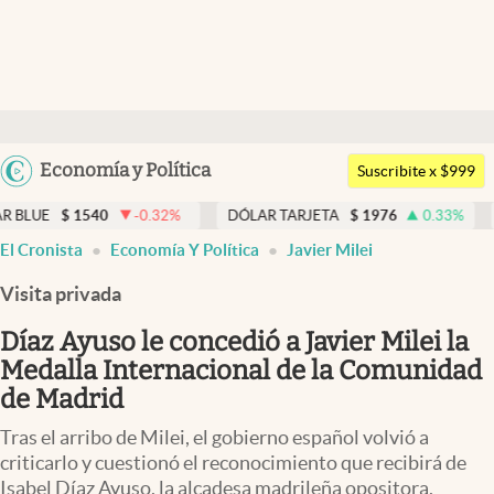
Últimas noticias
Dólar
Argentina
Economía y Política
Members
Suscribite x $999
España
Economía y Política
1540
-0.32
%
DÓLAR TARJETA
$
1976
0.33
%
DÓLAR 
México
El Cronista
Economía Y Política
Javier Milei
Finanzas y Mercados
USA
Visita privada
Mercados Online
Colombia
Uruguay
Díaz Ayuso le concedió a Javier Milei la
Negocios
Medalla Internacional de la Comunidad
Columnistas
de Madrid
Otras secciones
Tras el arribo de Milei, el gobierno español volvió a
criticarlo y cuestionó el reconocimiento que recibirá de
Apertura
Isabel Díaz Ayuso, la alcadesa madrileña opositora.