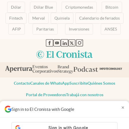
Dólar
Dólar Blue
Criptomonedas
Bitcoin
Fintech
Merval
Quiniela
Calendario de feriados
AFIP
Paritarias
Inversiones
ANSES
abre en nueva pestaña
abre en nueva pestaña
abre en nueva pestaña
abre en nueva pestaña
abre en nueva pestaña
Contacto
Canales de WhatsApp
Suscribite
Quiénes Somos
Portal de Proveedores
Trabajá con nosotros
Copyright 2025 cronista.com
×
Sign in to El Cronista with Google
Todos los derechos reservados
Términos y condiciones
Privacidad
Consentimiento