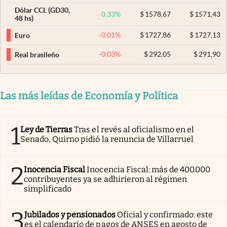
Dólar CCL (GD30,
0,33
%
$
1578,67
$
1571,43
48 hs)
-0,01
%
$
1727,86
$
1727,13
Euro
-0,03
%
$
292,05
$
291,90
Real brasileño
Las más leídas de Economía y Política
1
Ley de Tierras
Tras el revés al oficialismo en el
Senado, Quirno pidió la renuncia de Villarruel
2
Inocencia Fiscal
Inocencia Fiscal: más de 400.000
contribuyentes ya se adhirieron al régimen
simplificado
3
Jubilados y pensionados
Oficial y confirmado: este
es el calendario de pagos de ANSES en agosto de