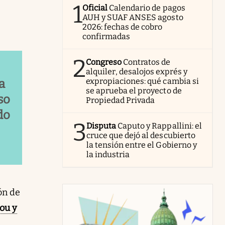
1
Oficial
Calendario de pagos
AUH y SUAF ANSES agosto
2026: fechas de cobro
confirmadas
2
Congreso
Contratos de
alquiler, desalojos exprés y
expropiaciones: qué cambia si
a
se aprueba el proyecto de
so
Propiedad Privada
do
3
Disputa
Caputo y Rappallini: el
cruce que dejó al descubierto
la tensión entre el Gobierno y
la industria
ón de
ou y