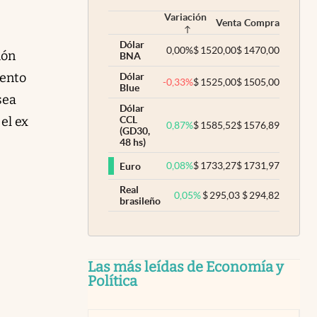
Variación
Venta
Compra
Dólar
0,00
%
$
1520,00
$
1470,00
ión
BNA
iento
Dólar
-0,33
%
$
1525,00
$
1505,00
Blue
sea
Dólar
; el ex
CCL
0,87
%
$
1585,52
$
1576,89
(GD30,
48 hs)
0,08
%
$
1733,27
$
1731,97
Euro
Real
0,05
%
$
295,03
$
294,82
brasileño
Las más leídas de Economía y
Política