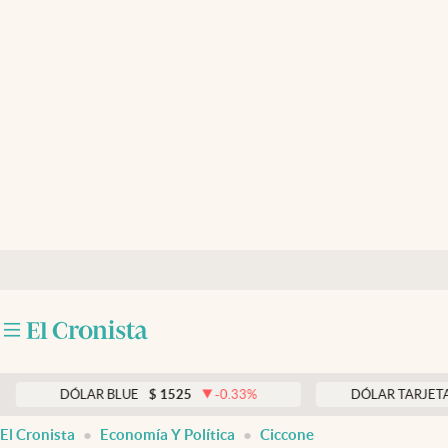
Últimas noticias
Dólar
Members
Economía y Política
Finanzas y Mercados
Mercados Online
Negocios
Columnistas
Otras secciones
DÓLAR BLUE
$
1525
-0.33
%
DÓLAR TARJETA
$
1976
Apertura
El Cronista
Economía Y Política
Ciccone