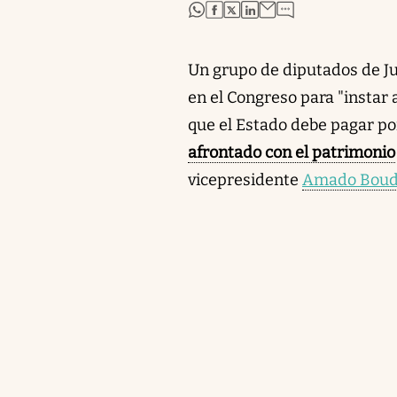
abre en nueva pestaña
abre en nueva pestaña
abre en nueva pestaña
abre en nueva pestaña
Un grupo de diputados de Ju
en el Congreso para "instar 
que el Estado debe pagar po
afrontado con el patrimonio
vicepresidente
Amado Bou