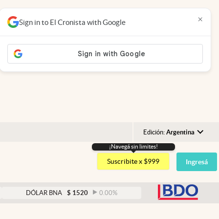
×
Sign in to El Cronista with Google
Edición:
Argentina
¡Navegá sin limites!
Argentina
Suscribite x $999
Ingresá
España
México
abre
ÓLAR BNA
$
1520
0.00
%
DÓLAR BLUE
$
1525
-
USA
Colombia