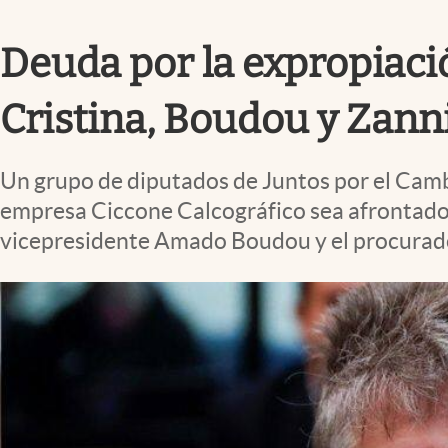
Infotechnology
Deuda por la expropiaci
Clase
Clima
Cristina, Boudou y Zanni
Mundial 2026
Eventos Corporativos
Un grupo de diputados de Juntos por el Cambi
El Cronista Studio
empresa Ciccone Calcográfico sea afrontado c
vicepresidente Amado Boudou y el procurador
Mediakit
abre en nueva pestaña