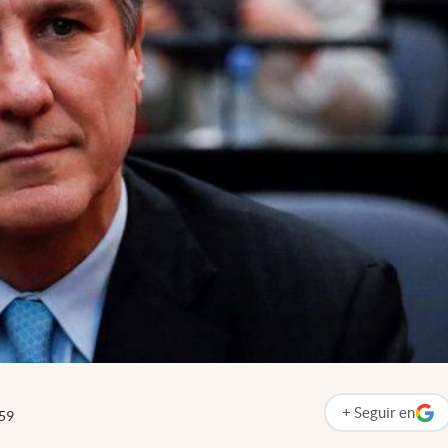
+
Seguir
en
59
abre en nueva p