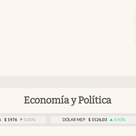
Economía y Política
0.00
%
DÓLAR MEP
$
1526,03
0.43
%
D