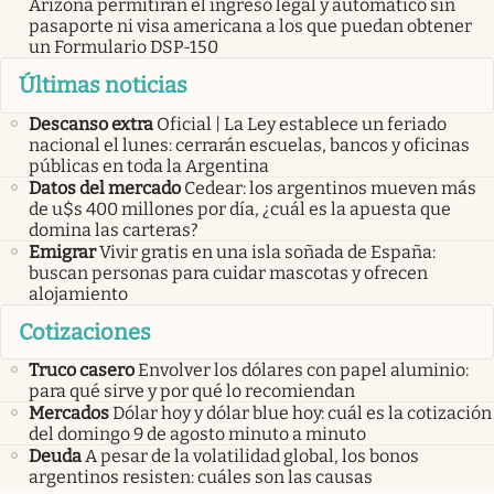
Arizona permitirán el ingreso legal y automático sin
pasaporte ni visa americana a los que puedan obtener
un Formulario DSP-150
Últimas noticias
Descanso extra
Oficial | La Ley establece un feriado
nacional el lunes: cerrarán escuelas, bancos y oficinas
públicas en toda la Argentina
Datos del mercado
Cedear: los argentinos mueven más
de u$s 400 millones por día, ¿cuál es la apuesta que
domina las carteras?
Emigrar
Vivir gratis en una isla soñada de España:
buscan personas para cuidar mascotas y ofrecen
alojamiento
Cotizaciones
Truco casero
Envolver los dólares con papel aluminio:
para qué sirve y por qué lo recomiendan
Mercados
Dólar hoy y dólar blue hoy: cuál es la cotización
del domingo 9 de agosto minuto a minuto
Deuda
A pesar de la volatilidad global, los bonos
argentinos resisten: cuáles son las causas