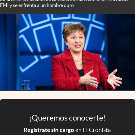
Infotechnology
FMI y se enfrenta a un hombre duro
Clase
Clima
Mundial 2026
Eventos Corporativos
El Cronista Studio
Mediakit
abre en nueva pestaña
Argentina
¡Queremos conocerte!
Registrate sin cargo
en El Cronista