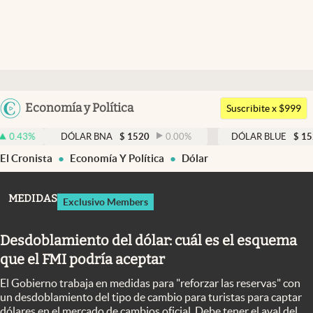
Últimas noticias
Dólar
Argentina
Economía y Política
Members
Suscribite x $999
España
Economía y Política
DÓLAR BNA
$
1520
0.00
%
DÓLAR BLUE
$
1525
-0.3
México
El Cronista
Economía Y Política
Dólar
Finanzas y Mercados
USA
Mercados Online
Colombia
MEDIDAS
Exclusivo Members
Uruguay
Negocios
Desdoblamiento del dólar: cuál es el esquema
Columnistas
que el FMI podría aceptar
Otras secciones
El Gobierno trabaja en medidas para "reforzar las reservas" con
Apertura
un desdoblamiento del tipo de cambio para turistas para captar
dólares en el mercado de cambios oficial. Debe tener el aval del