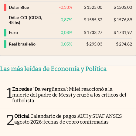
-0,33
%
$
1525,00
$
1505,00
Dólar Blue
Dólar CCL (GD30,
0,87
%
$
1585,52
$
1576,89
48 hs)
0,08
%
$
1733,27
$
1731,97
Euro
0,05
%
$
295,03
$
294,82
Real brasileño
Las más leídas de Economía y Política
1
En redes
“Da vergüenza”: Milei reaccionó a la
muerte del padre de Messi y cruzó a los críticos del
futbolista
2
Oficial
Calendario de pagos AUH y SUAF ANSES
agosto 2026: fechas de cobro confirmadas