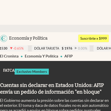
Últimas noticias
Dólar
Argentina
Economía y Política
Members
Suscribite x $999
España
Economía y Política
DÓLAR TARJETA
$
1976
0.00
%
DÓLAR MEP
$
1521,52
México
El Cronista
Economía Y Política
AFIP
Finanzas y Mercados
USA
Mercados Online
Colombia
FATCA
Exclusivo Members
Uruguay
Negocios
Cuentas sin declarar en Estados Unidos: AFIP
Columnistas
envía un pedido de información "en bloque"
Otras secciones
El Gobierno aumenta la presión sobre las cuentas sin declarar en
Apertura
el exterior. El toma y daca de datos fiscales no es aún automático
pero se accedió a envíos en bloque sobre pedidos puntuales