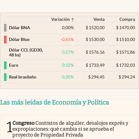
Variación
Venta
Compra
0,00
%
$
1520,00
$
1470,00
Dólar BNA
-0,65
%
$
1530,00
$
1510,00
Dólar Blue
Dólar CCL (GD30,
0,27
%
$
1576,16
$
1571,86
48 hs)
0,32
%
$
1733,49
$
1732,03
Euro
0,35
%
$
294,45
$
294,24
Real brasileño
Las más leídas de Economía y Política
1
Congreso
Contratos de alquiler, desalojos exprés y
expropiaciones: qué cambia si se aprueba el
proyecto de Propiedad Privada