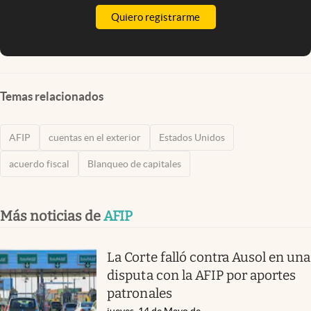
Quiero registrarme
Temas relacionados
AFIP
cuentas en el exterior
Estados Unidos
acuerdo fiscal
Blanqueo de capitales
Más noticias de
AFIP
La Corte falló contra Ausol en una
disputa con la AFIP por aportes
patronales
jueves, 14 de Mayo de