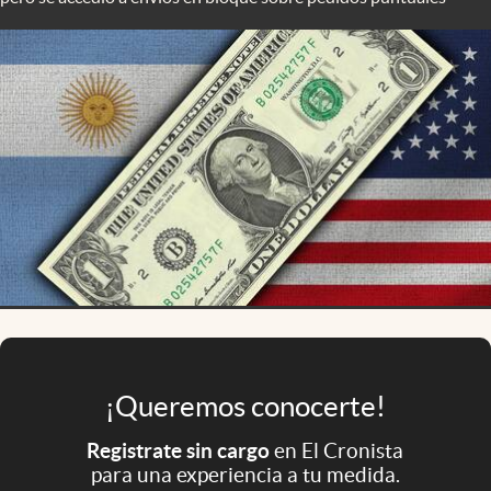
Infotechnology
Clase
Clima
Mundial 2026
Eventos Corporativos
El Cronista Studio
Mediakit
abre en nueva pestaña
Argentina
¡Queremos conocerte!
Registrate sin cargo
en El Cronista
para una experiencia a tu medida.