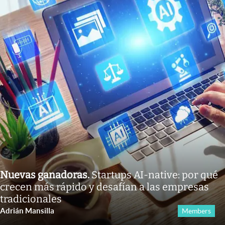
Nuevas ganadoras
.
Startups AI-native: por qué
crecen más rápido y desafían a las empresas
tradicionales
Adrián Mansilla
Members