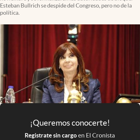
Infotechnology
Esteban Bullrich se despide del Congreso, pero no de la
política.
Clase
Clima
Mundial 2026
Eventos Corporativos
El Cronista Studio
Mediakit
abre en nueva pestaña
Argentina
¡Queremos conocerte!
Registrate sin cargo
en El Cronista