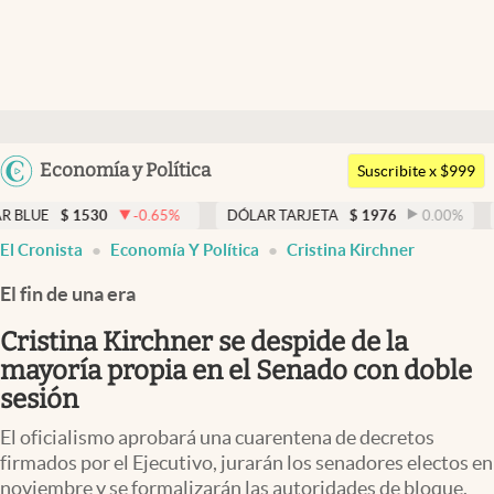
Últimas noticias
Dólar
Argentina
Economía y Política
Members
Suscribite x $999
España
Economía y Política
30
-0.65
%
DÓLAR TARJETA
$
1976
0.00
%
DÓLAR ME
México
El Cronista
Economía Y Política
Cristina Kirchner
Finanzas y Mercados
USA
El fin de una era
Mercados Online
Colombia
Uruguay
Cristina Kirchner se despide de la
Negocios
mayoría propia en el Senado con doble
Columnistas
sesión
Otras secciones
El oficialismo aprobará una cuarentena de decretos
firmados por el Ejecutivo, jurarán los senadores electos en
Apertura
noviembre y se formalizarán las autoridades de bloque.