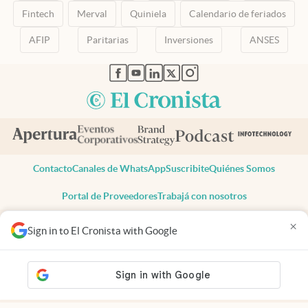
Fintech
Merval
Quiniela
Calendario de feriados
AFIP
Paritarias
Inversiones
ANSES
abre en nueva pestaña
abre en nueva pestaña
abre en nueva pestaña
abre en nueva pestaña
abre en nueva pestaña
Contacto
Canales de WhatsApp
Suscribite
Quiénes Somos
Portal de Proveedores
Trabajá con nosotros
Copyright 2025 cronista.com
×
Sign in to El Cronista with Google
Todos los derechos reservados
Términos y condiciones
Privacidad
Consentimiento
Tel:
+54 11 7078-3270