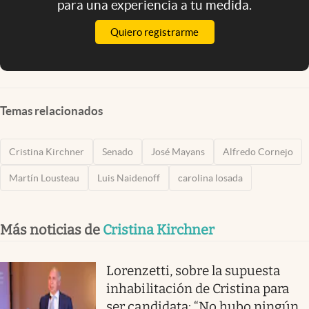
para una experiencia a tu medida.
Quiero registrarme
Temas relacionados
Cristina Kirchner
Senado
José Mayans
Alfredo Cornejo
Martín Lousteau
Luis Naidenoff
carolina losada
Más noticias de
Cristina Kirchner
Lorenzetti, sobre la supuesta
inhabilitación de Cristina para
ser candidata: “No hubo ningún