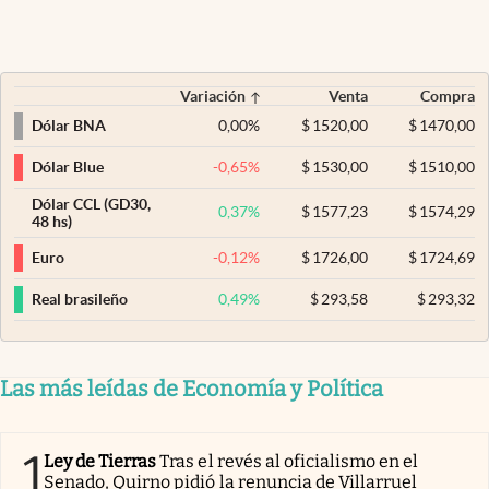
Variación
Venta
Compra
0,00
%
$
1520,00
$
1470,00
Dólar BNA
-0,65
%
$
1530,00
$
1510,00
Dólar Blue
Dólar CCL (GD30,
0,37
%
$
1577,23
$
1574,29
48 hs)
-0,12
%
$
1726,00
$
1724,69
Euro
0,49
%
$
293,58
$
293,32
Real brasileño
Las más leídas de Economía y Política
1
Ley de Tierras
Tras el revés al oficialismo en el
Senado, Quirno pidió la renuncia de Villarruel