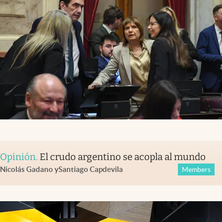
Opinión
.
El crudo argentino se acopla al mundo
Nicolás Gadano
y
Santiago Capdevila
Members