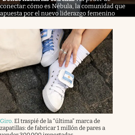
conectar: cómo es Nébula, la comunidad que
apuesta por el nuevo liderazgo femenino
Giro
.
El traspié de la “última” marca de
zapatillas: de fabricar 1 millón de pares a
vender 300.000 importadas