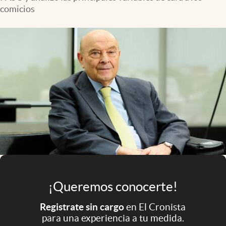
Infotechnology
comicios
Clase
Clima
Mundial 2026
Eventos Corporativos
El Cronista Studio
Mediakit
abre en nueva pestaña
Argentina
¡Queremos conocerte!
Registrate sin cargo
en El Cronista
para una experiencia a tu medida.