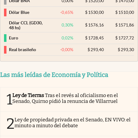
0,00
%
$
1520,00
$
1470,00
Dólar BNA
-0,65
%
$
1530,00
$
1510,00
Dólar Blue
Dólar CCL (GD30,
0,30
%
$
1576,16
$
1571,86
48 hs)
0,02
%
$
1728,45
$
1727,72
Euro
-0,00
%
$
293,40
$
293,30
Real brasileño
Las más leídas de Economía y Política
1
Ley de Tierras
Tras el revés al oficialismo en el
Senado, Quirno pidió la renuncia de Villarruel
2
Ley de propiedad privada en el Senado, EN VIVO: el
minuto a minuto del debate