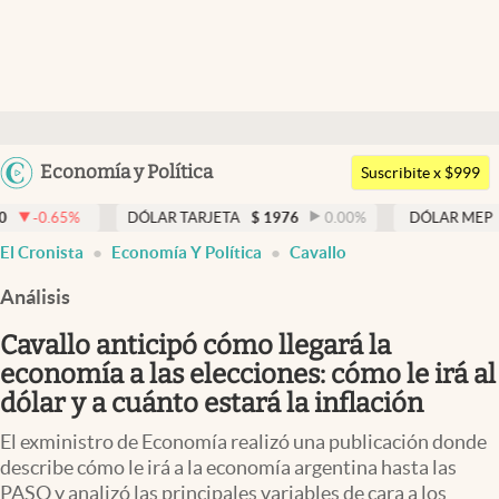
Últimas noticias
Dólar
Argentina
Economía y Política
Members
Suscribite x $999
España
Economía y Política
DÓLAR TARJETA
$
1976
0.00
%
DÓLAR MEP
$
1521,52
México
El Cronista
Economía Y Política
Cavallo
Finanzas y Mercados
USA
Análisis
Mercados Online
Colombia
Uruguay
Cavallo anticipó cómo llegará la
Negocios
economía a las elecciones: cómo le irá al
Columnistas
dólar y a cuánto estará la inflación
Otras secciones
El exministro de Economía realizó una publicación donde
describe cómo le irá a la economía argentina hasta las
Apertura
PASO y analizó las principales variables de cara a los