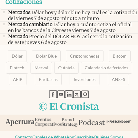
Cotizaciones
Mercados
Dólar hoy y dólar blue hoy: cuál es la cotización
del viernes 7 de agosto minuto a minuto
Mercado cambiario
Dólar hoy: a cuánto cotiza el oficial
en los bancos de la City este viernes 7 de agosto
Mercado
Precio del DÓLAR HOY: así cerró la cotización
de este jueves 6 de agosto
Dólar
Dólar Blue
Criptomonedas
Bitcoin
Fintech
Merval
Quiniela
Calendario de feriados
AFIP
Paritarias
Inversiones
ANSES
abre en nueva pestaña
abre en nueva pestaña
abre en nueva pestaña
abre en nueva pestaña
abre en nueva pestaña
Contacto
Canales de WhatsApp
Suscribite
Quiénes Somos