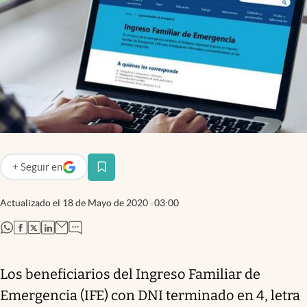
Infotechnology
Clase
Clima
Mundial 2026
Eventos Corporativos
El Cronista Studio
Mediakit
+
Seguir
en
abre en nueva pestaña
abre en nueva pestaña
Argentina
Actualizado el
18 de Mayo de 2020
03:00
abre en nueva pestaña
abre en nueva pestaña
abre en nueva pestaña
abre en nueva pestaña
Los beneficiarios del Ingreso Familiar de
Emergencia (IFE) con DNI terminado en 4, letra