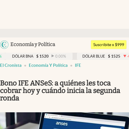
Últimas noticias
Dólar
Argentina
Economía y Política
Members
Suscribite x $999
España
Economía y Política
ÓLAR BNA
$
1520
0.00
%
DÓLAR BLUE
$
1525
-0.33
%
México
El Cronista
Economía Y Política
IFE
Finanzas y Mercados
USA
Mercados Online
Colombia
Bono IFE ANSeS: a quiénes les toca
Uruguay
Negocios
cobrar hoy y cuándo inicia la segunda
ronda
Columnistas
Otras secciones
Apertura