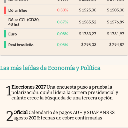
-0,33
%
$
1525,00
$
1505,00
Dólar Blue
Dólar CCL (GD30,
0,87
%
$
1585,52
$
1576,89
48 hs)
0,08
%
$
1733,27
$
1731,97
Euro
0,05
%
$
295,03
$
294,82
Real brasileño
Las más leídas de Economía y Política
1
Elecciones 2027
Una encuesta puso a prueba la
polarización: quién lidera la carrera presidencial y
cuánto crece la búsqueda de una tercera opción
2
Oficial
Calendario de pagos AUH y SUAF ANSES
agosto 2026: fechas de cobro confirmadas