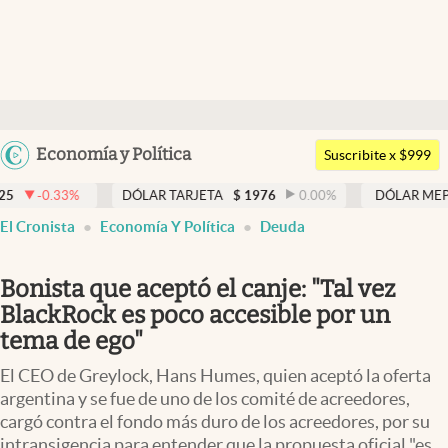
Últimas noticias
Dólar
Argentina
Economía y Política
Members
Suscribite x $999
España
Economía y Política
DÓLAR TARJETA
$
1976
0.00
%
DÓLAR MEP
$
1526,03
México
El Cronista
Economía Y Política
Deuda
Finanzas y Mercados
USA
Mercados Online
Colombia
Bonista que aceptó el canje: "Tal vez
Uruguay
Negocios
BlackRock es poco accesible por un
tema de ego"
Columnistas
El CEO de Greylock, Hans Humes, quien aceptó la oferta
Otras secciones
argentina y se fue de uno de los comité de acreedores,
cargó contra el fondo más duro de los acreedores, por su
Apertura
intransigencia para entender que la propuesta oficial "es