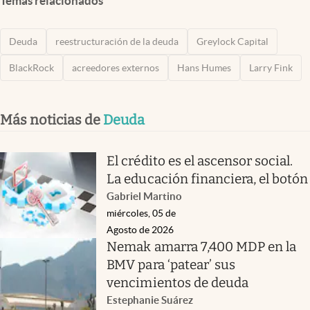
Temas relacionados
Deuda
reestructuración de la deuda
Greylock Capital
BlackRock
acreedores externos
Hans Humes
Larry Fink
Más noticias de
Deuda
El crédito es el ascensor social.
La educación financiera, el botón
Gabriel Martino
miércoles, 05 de
Agosto de 2026
Nemak amarra 7,400 MDP en la
BMV para ‘patear’ sus
vencimientos de deuda
Estephanie Suárez