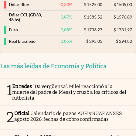
-0,33
%
$
1525,00
$
1505,00
Dólar Blue
Dólar CCL (GD30,
0,87
%
$
1585,52
$
1576,89
48 hs)
0,08
%
$
1733,27
$
1731,97
Euro
0,05
%
$
295,03
$
294,82
Real brasileño
Las más leídas de Economía y Política
1
En redes
“Da vergüenza”: Milei reaccionó a la
muerte del padre de Messi y cruzó a los críticos del
futbolista
2
Oficial
Calendario de pagos AUH y SUAF ANSES
agosto 2026: fechas de cobro confirmadas