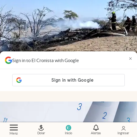
×
Sign in to El Cronista with Google
Video
.
Tragedia en Perú: se estrelló una avioneta
turística sobre las Líneas de Nazca y murieron 13
personas
Dolar
Inicio
Alertas
Ingresar
Menú