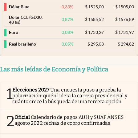
-0,33
%
$
1525,00
$
1505,00
Dólar Blue
Dólar CCL (GD30,
0,87
%
$
1585,52
$
1576,89
48 hs)
0,08
%
$
1733,27
$
1731,97
Euro
0,05
%
$
295,03
$
294,82
Real brasileño
Las más leídas de Economía y Política
1
Elecciones 2027
Una encuesta puso a prueba la
polarización: quién lidera la carrera presidencial y
cuánto crece la búsqueda de una tercera opción
2
Oficial
Calendario de pagos AUH y SUAF ANSES
agosto 2026: fechas de cobro confirmadas