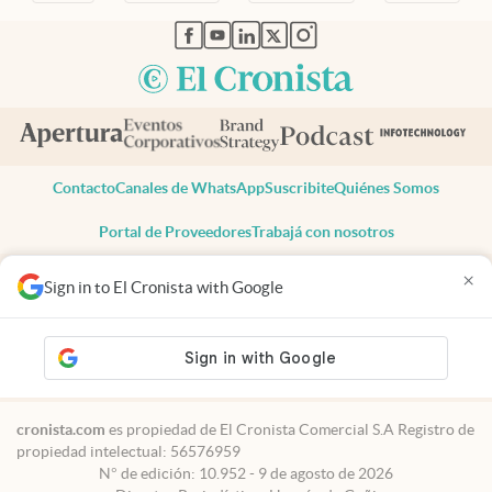
abre en nueva pestaña
abre en nueva pestaña
abre en nueva pestaña
abre en nueva pestaña
abre en nueva pestaña
Contacto
Canales de WhatsApp
Suscribite
Quiénes Somos
Portal de Proveedores
Trabajá con nosotros
Copyright 2025 cronista.com
×
Sign in to El Cronista with Google
Todos los derechos reservados
Términos y condiciones
Privacidad
Consentimiento
Tel:
+54 11 7078-3270
cronista.com
es propiedad de El Cronista Comercial S.A Registro de
propiedad intelectual: 56576959
N° de edición: 10.952 - 9 de agosto de 2026