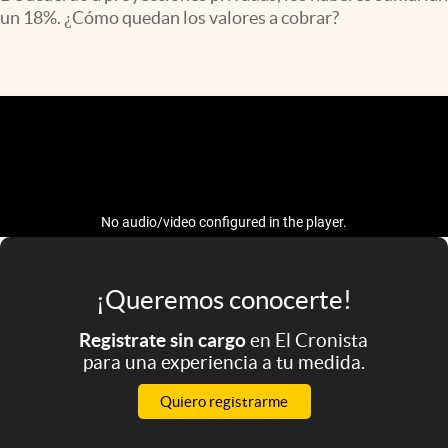
Infotechnology
un 18%. ¿Cómo quedan los valores a cobrar?
Clase
Clima
Mundial 2026
Eventos Corporativos
El Cronista Studio
Mediakit
abre en nueva pestaña
Argentina
¡Queremos conocerte!
Registrate sin cargo
en El Cronista
para una experiencia a tu medida.
Quiero registrarme