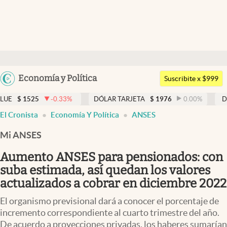
Últimas noticias
Dólar
Argentina
Economía y Política
Members
Suscribite x $999
España
Economía y Política
-0.33
%
DÓLAR TARJETA
$
1976
0.00
%
DÓLAR MEP
$
15
México
El Cronista
Economía Y Política
ANSES
Finanzas y Mercados
USA
Mi ANSES
Mercados Online
Colombia
Uruguay
Aumento ANSES para pensionados: con
Negocios
suba estimada, así quedan los valores
Columnistas
actualizados a cobrar en diciembre 2022
Otras secciones
El organismo previsional dará a conocer el porcentaje de
incremento correspondiente al cuarto trimestre del año.
Apertura
De acuerdo a proyecciones privadas, los haberes sumarían