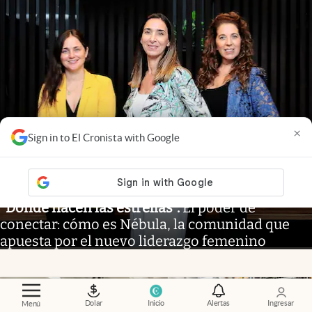
×
Sign in to El Cronista with Google
"Donde nacen las estrellas"
.
El poder de
conectar: cómo es Nébula, la comunidad que
apuesta por el nuevo liderazgo femenino
Dolar
Inicio
Alertas
Ingresar
Menú