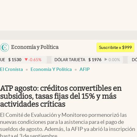
Últimas noticias
Dólar
Argentina
Economía y Política
Members
Suscribite x $999
España
Economía y Política
0
-0.65
%
DÓLAR TARJETA
$
1976
0.00
%
DÓLAR MEP
México
El Cronista
Economía Y Política
AFIP
Finanzas y Mercados
USA
Mercados Online
Colombia
ATP agosto: créditos convertibles en
Uruguay
Negocios
subsidios, tasas fijas del 15% y más
actividades críticas
Columnistas
El Comité de Evaluación y Monitoreo pormenorizó las
Otras secciones
nuevas condiciones para la asistencia para el pago de
sueldos de agosto. Además, la AFIP ya abrió la inscripción
Apertura
hasta el 3 de septiembre.