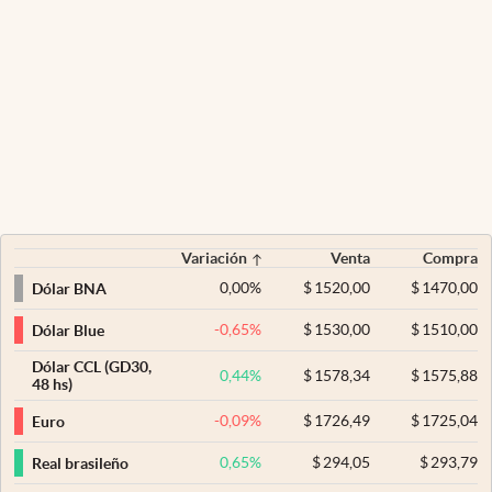
Variación
Venta
Compra
0,00
%
$
1520,00
$
1470,00
Dólar BNA
-0,65
%
$
1530,00
$
1510,00
Dólar Blue
Dólar CCL (GD30,
0,44
%
$
1578,34
$
1575,88
48 hs)
-0,09
%
$
1726,49
$
1725,04
Euro
0,65
%
$
294,05
$
293,79
Real brasileño