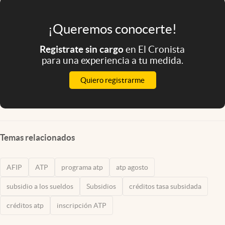
¡Queremos conocerte!
Registrate sin cargo
en El Cronista
para una experiencia a tu medida.
Quiero registrarme
Temas relacionados
AFIP
ATP
programa atp
atp agosto
subsidio a los sueldos
Subsidios
créditos tasa subsidada
créditos atp
inscripción ATP