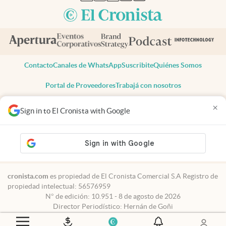
Contacto
Canales de WhatsApp
Suscribite
Quiénes Somos
Portal de Proveedores
Trabajá con nosotros
Copyright 2025 cronista.com
×
Sign in to El Cronista with Google
Todos los derechos reservados
Términos y condiciones
Privacidad
Consentimiento
Tel:
+54 11 7078-3270
cronista.com
es propiedad de El Cronista Comercial S.A Registro de
propiedad intelectual: 56576959
N° de edición: 10.951 - 8 de agosto de 2026
Director Periodístico: Hernán de Goñi