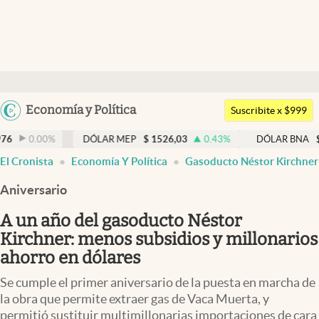
Últimas noticias
Dólar
Argentina
Economía y Política
Members
Suscribite x $999
España
Economía y Política
%
DÓLAR MEP
$
1526,03
0.43
%
DÓLAR BNA
$
1520
0
México
El Cronista
Economía Y Política
Gasoducto Néstor Kirchner
Finanzas y Mercados
USA
Aniversario
Mercados Online
Colombia
Uruguay
A un año del gasoducto Néstor
Negocios
Kirchner: menos subsidios y millonarios
Columnistas
ahorro en dólares
Otras secciones
Se cumple el primer aniversario de la puesta en marcha de
la obra que permite extraer gas de Vaca Muerta, y
Apertura
permitió sustituir multimillonarias importaciones de cara