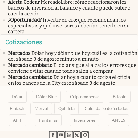
Alerta Cedear
MercadoLibre: cómo reaccionaron los
bancos de inversión al balance y cuánto puede subir o
caer la acción
¿Oportunidad?
Invertir en oro: qué recomiendan los
especialistas y qué inversores deberían tenerlo en su
cartera
Cotizaciones
Mercados
Dólar hoy y dólar blue hoy: cuál es la cotización
del sábado 8 de agosto minuto a minuto
Mercado cambiario
El dólar sigue al alza: los errores que
conviene evitar cuando todos salen a comprar
Mercado cambiario
Dólar hoy: a cuánto cotiza el oficial
en los bancos de la City este sábado 8 de agosto
Dólar
Dólar Blue
Criptomonedas
Bitcoin
Fintech
Merval
Quiniela
Calendario de feriados
AFIP
Paritarias
Inversiones
ANSES
abre en nueva pestaña
abre en nueva pestaña
abre en nueva pestaña
abre en nueva pestaña
abre en nueva pestaña