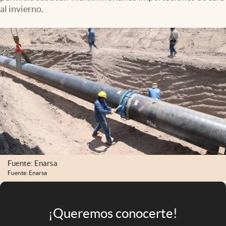
Infotechnology
al invierno.
Clase
Clima
Mundial 2026
Eventos Corporativos
El Cronista Studio
Mediakit
abre en nueva pestaña
Argentina
Fuente: Enarsa
Fuente: Enarsa
¡Queremos conocerte!