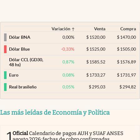
Variación
Venta
Compra
0,00
%
$
1520,00
$
1470,00
Dólar BNA
-0,33
%
$
1525,00
$
1505,00
Dólar Blue
Dólar CCL (GD30,
0,87
%
$
1585,52
$
1576,89
48 hs)
0,08
%
$
1733,27
$
1731,97
Euro
0,05
%
$
295,03
$
294,82
Real brasileño
Las más leídas de Economía y Política
1
Oficial
Calendario de pagos AUH y SUAF ANSES
agosto 2026: fechas de cobro confirmadas