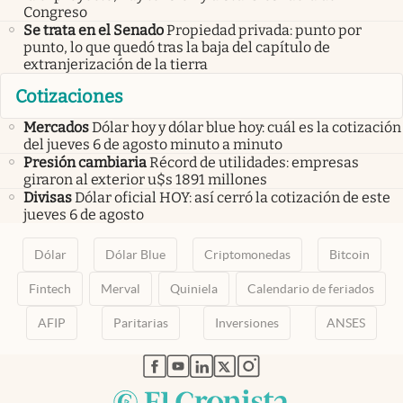
Congreso
Se trata en el Senado
Propiedad privada: punto por
punto, lo que quedó tras la baja del capítulo de
extranjerización de la tierra
Cotizaciones
Mercados
Dólar hoy y dólar blue hoy: cuál es la cotización
del jueves 6 de agosto minuto a minuto
Presión cambiaria
Récord de utilidades: empresas
giraron al exterior u$s 1891 millones
Divisas
Dólar oficial HOY: así cerró la cotización de este
jueves 6 de agosto
Dólar
Dólar Blue
Criptomonedas
Bitcoin
Fintech
Merval
Quiniela
Calendario de feriados
AFIP
Paritarias
Inversiones
ANSES
abre en nueva pestaña
abre en nueva pestaña
abre en nueva pestaña
abre en nueva pestaña
abre en nueva pestaña