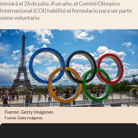
iniciará el 26 de julio. A un año, el Comité Olímpico
Infotechnology
Internacional (COI) habilitó el formulario para ser parte
Clase
como voluntario.
Clima
Mundial 2026
Eventos Corporativos
El Cronista Studio
Mediakit
abre en nueva pestaña
Argentina
Fuente: Getty Imágenes
Fuente: Getty Imágenes