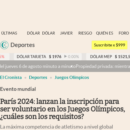
Últimas noticias
ÚLTIMAS
DÓLAR
DÓLAR
JAVIER
RIESGO
QUIÉN ES
FORO
Dólar
NOTICIAS
BLUE
MILEI
PAÍS
QUIÉN
Deportes
Argentina
Members
Suscribite x $999
España
Economía y Política
AR TARJETA
$
1976
0.00
%
DÓLAR MEP
$
1521,52
0.23
%
México
uto a minuto
Propiedad privada: mientras el Senado discute la el pr
Finanzas y Mercados
USA
El Cronista
Deportes
Juegos Olímpicos
Mercados Online
Colombia
Uruguay
Evento mundial
Negocios
París 2024: lanzan la inscripción para
Columnistas
ser voluntario en los Juegos Olímpicos,
Otras secciones
¿cuáles son los requisitos?
Apertura
La máxima competencia de atletismo a nivel global