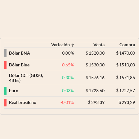
Variación
Venta
Compra
0,00
%
$
1520,00
$
1470,00
Dólar BNA
-0,65
%
$
1530,00
$
1510,00
Dólar Blue
Dólar CCL (GD30,
0,30
%
$
1576,16
$
1571,86
48 hs)
0,03
%
$
1728,60
$
1727,57
Euro
-0,01
%
$
293,39
$
293,29
Real brasileño