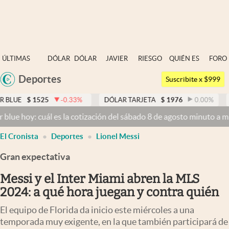
Últimas noticias
ÚLTIMAS
DÓLAR
DÓLAR
JAVIER
RIESGO
QUIÉN ES
FORO
Dólar
NOTICIAS
BLUE
MILEI
PAÍS
QUIÉN
Deportes
Argentina
Members
Suscribite x $999
España
Economía y Política
525
-0.33
%
DÓLAR TARJETA
$
1976
0.00
%
DÓLAR M
México
 cuál es la cotización del sábado 8 de agosto minuto a minuto
Dólar 
Finanzas y Mercados
USA
El Cronista
Deportes
Lionel Messi
Mercados Online
Colombia
Uruguay
Gran expectativa
Negocios
Messi y el Inter Miami abren la MLS
Columnistas
2024: a qué hora juegan y contra quién
Otras secciones
El equipo de Florida da inicio este miércoles a una
Apertura
temporada muy exigente, en la que también participará de