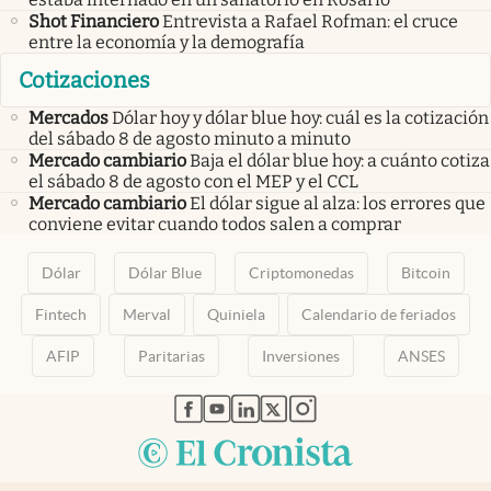
Shot Financiero
Entrevista a Rafael Rofman: el cruce
entre la economía y la demografía
Cotizaciones
Mercados
Dólar hoy y dólar blue hoy: cuál es la cotización
del sábado 8 de agosto minuto a minuto
Mercado cambiario
Baja el dólar blue hoy: a cuánto cotiza
el sábado 8 de agosto con el MEP y el CCL
Mercado cambiario
El dólar sigue al alza: los errores que
conviene evitar cuando todos salen a comprar
Dólar
Dólar Blue
Criptomonedas
Bitcoin
Fintech
Merval
Quiniela
Calendario de feriados
AFIP
Paritarias
Inversiones
ANSES
abre en nueva pestaña
abre en nueva pestaña
abre en nueva pestaña
abre en nueva pestaña
abre en nueva pestaña