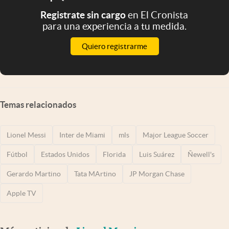
Registrate sin cargo
en El Cronista
para una experiencia a tu medida.
Quiero registrarme
Temas relacionados
Lionel Messi
Inter de Miami
mls
Major League Soccer
Fútbol
Estados Unidos
Florida
Luis Suárez
Ñewell's
Gerardo Martino
Tata MArtino
JP Morgan Chase
Apple TV