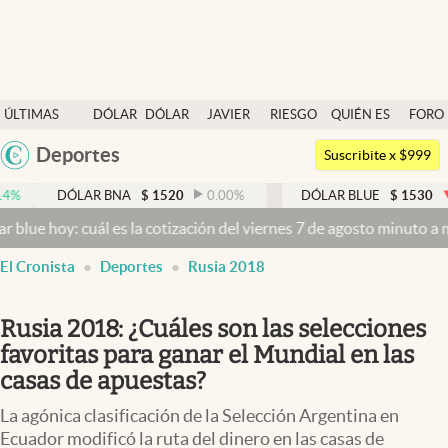
Últimas noticias
ÚLTIMAS
DÓLAR
DÓLAR
JAVIER
RIESGO
QUIÉN ES
FORO
Dólar
NOTICIAS
BLUE
MILEI
PAÍS
QUIÉN
Deportes
Argentina
Members
Suscribite x $999
España
Economía y Política
ÓLAR BNA
$
1520
0.00
%
DÓLAR BLUE
$
1530
-0.65
%
México
cuál es la cotización del viernes 7 de agosto minuto a minuto
Dólar 
Finanzas y Mercados
USA
El Cronista
Deportes
Rusia 2018
Mercados Online
Colombia
Uruguay
Negocios
Rusia 2018: ¿Cuáles son las selecciones
Columnistas
favoritas para ganar el Mundial en las
casas de apuestas?
Otras secciones
La agónica clasificación de la Selección Argentina en
Apertura
Ecuador modificó la ruta del dinero en las casas de