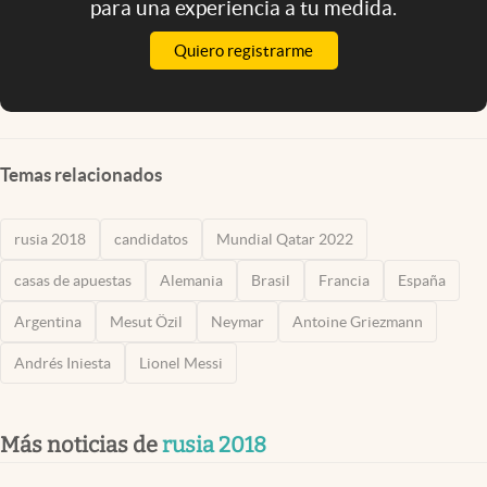
para una experiencia a tu medida.
Quiero registrarme
Temas relacionados
rusia 2018
candidatos
Mundial Qatar 2022
casas de apuestas
Alemania
Brasil
Francia
España
Argentina
Mesut Özil
Neymar
Antoine Griezmann
Andrés Iniesta
Lionel Messi
Más noticias de
rusia 2018