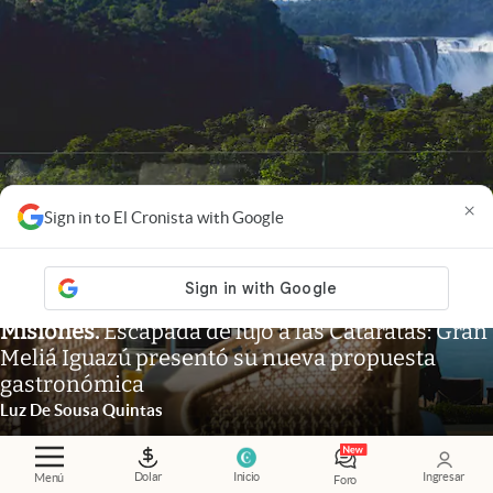
×
Sign in to El Cronista with Google
Misiones
.
Escapada de lujo a las Cataratas: Gran
Meliá Iguazú presentó su nueva propuesta
gastronómica
Luz De Sousa Quintas
Dolar
Inicio
Ingresar
Menú
Foro