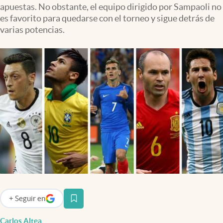
apuestas. No obstante, el equipo dirigido por Sampaoli no
Infotechnology
es favorito para quedarse con el torneo y sigue detrás de
Clase
varias potencias.
Clima
Mundial 2026
Eventos Corporativos
El Cronista Studio
Mediakit
abre en nueva pestaña
Argentina
+
Seguir
en
abre en nueva pestaña
Carlos Altea